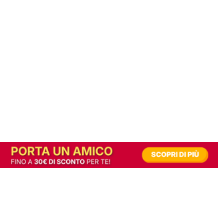
In alternativa, prova la versione digitale!
|
Abbonati
Contribuisci a mantenere questo sito gratuito
Riusciamo a fornire informazione gratuita grazie alla pubblicità erogata dai nostri
partner.
Accettando i consensi richiesti permetti ai nostri partner di creare un'esperienza