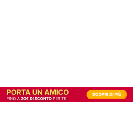
In alternativa, prova la versione digitale!
|
Abbonati
Contribuisci a mantenere questo sito gratuito
Riusciamo a fornire informazione gratuita grazie alla pubblicità erogata dai nostri
partner.
Accettando i consensi richiesti permetti ai nostri partner di creare un'esperienza