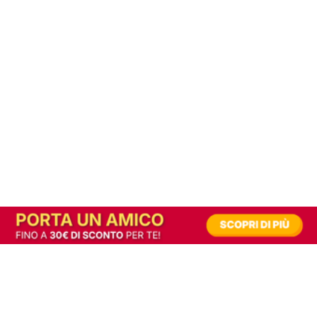
In alternativa, prova la versione digitale!
|
Abbonati
Contribuisci a mantenere questo sito gratuito
Riusciamo a fornire informazione gratuita grazie alla pubblicità erogata dai nostri
partner.
Accettando i consensi richiesti permetti ai nostri partner di creare un'esperienza