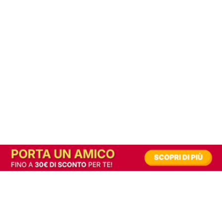
In alternativa, prova la versione digitale!
|
Abbonati
Contribuisci a mantenere questo sito gratuito
Riusciamo a fornire informazione gratuita grazie alla pubblicità erogata dai nostri
partner.
Accettando i consensi richiesti permetti ai nostri partner di creare un'esperienza