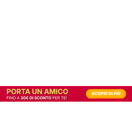
In alternativa, prova la versione digitale!
|
Abbonati
Contribuisci a mantenere questo sito gratuito
Riusciamo a fornire informazione gratuita grazie alla pubblicità erogata dai nostri
partner.
Accettando i consensi richiesti permetti ai nostri partner di creare un'esperienza