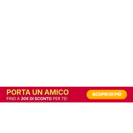
In alternativa, prova la versione digitale!
|
Abbonati
Contribuisci a mantenere questo sito gratuito
Riusciamo a fornire informazione gratuita grazie alla pubblicità erogata dai nostri
partner.
Accettando i consensi richiesti permetti ai nostri partner di creare un'esperienza