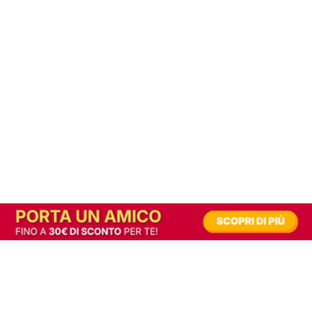
In alternativa, prova la versione digitale!
|
Abbonati
Contribuisci a mantenere questo sito gratuito
Riusciamo a fornire informazione gratuita grazie alla pubblicità erogata dai nostri
partner.
Accettando i consensi richiesti permetti ai nostri partner di creare un'esperienza