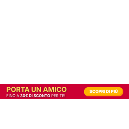
In alternativa, prova la versione digitale!
|
Abbonati
Contribuisci a mantenere questo sito gratuito
Riusciamo a fornire informazione gratuita grazie alla pubblicità erogata dai nostri
partner.
Accettando i consensi richiesti permetti ai nostri partner di creare un'esperienza