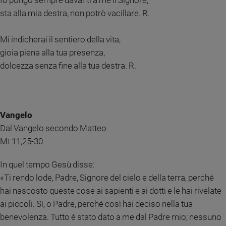
Io pongo sempre davanti a me il Signore,
sta alla mia destra, non potrò vacillare. R.
Sanremo
2026
Cinema,
Mi indicherai il sentiero della vita,
Tv
gioia piena alla tua presenza,
e
dolcezza senza fine alla tua destra. R.
streaming
Libri
Musica
Arte
Vangelo
Dal Vangelo secondo Matteo
Famiglia
ed
Mt 11,25-30
educazione
In quel tempo Gesù disse:
Genitori
e
«Ti rendo lode, Padre, Signore del cielo e della terra, perché
figli
hai nascosto queste cose ai sapienti e ai dotti e le hai rivelate
Nonni
ai piccoli. Sì, o Padre, perché così hai deciso nella tua
Coppia
benevolenza. Tutto è stato dato a me dal Padre mio; nessuno
Scuola