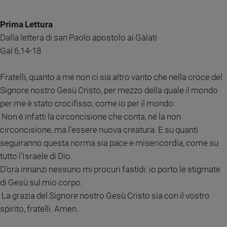
Chiesa
Chiesa
Prima Lettura
Dalla lettera di san Paolo apostolo ai Gàlati
Fede
e
Gal 6,14-18
spiritualità
Santi
Fratelli, quanto a me non ci sia altro vanto che nella croce del
Devozione
Signore nostro Gesù Cristo, per mezzo della quale il mondo
e
per me è stato crocifisso, come io per il mondo.
fede
Non è infatti la circoncisione che conta, né la non
Parola
circoncisione, ma l’essere nuova creatura. E su quanti
del
seguiranno questa norma sia pace e misericordia, come su
giorno
tutto l’Israele di Dio.
Santo
del
D’ora innanzi nessuno mi procuri fastidi: io porto le stigmate
giorno
di Gesù sul mio corpo.
La grazia del Signore nostro Gesù Cristo sia con il vostro
Società
spirito, fratelli. Amen.
e
valori