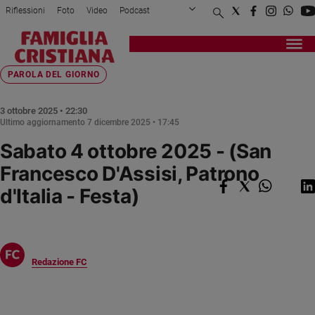
Riflessioni
Foto
Video
Podcast
Privacy Policy
Chi siamo
Contatti
Pubblicità
Attualità
Registrati
Redazione
Italia
Home page
>
Fede e spiritualità
>
Parola del giorno
>
Sabato 4 ottobre 2025 - ...
PAROLA DEL GIORNO
Cronaca
Politica
3 ottobre 2025 • 22:30
Ultimo aggiornamento
7 dicembre 2025 • 17:45
Mondo
Sabato 4 ottobre 2025 - (San
Economia
Legalità
Francesco D'Assisi, Patrono
e
d'Italia - Festa)
giustizia
Sport
Interviste
Papa
Redazione FC
Papa