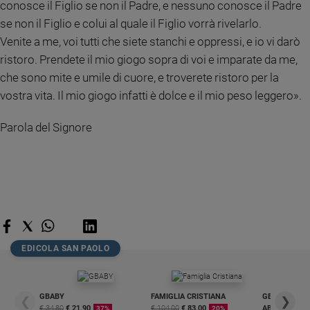
conosce il Figlio se non il Padre, e nessuno conosce il Padre
e
se non il Figlio e colui al quale il Figlio vorrà rivelarlo.
giovani
Venite a me, voi tutti che siete stanchi e oppressi, e io vi darò
Adolescenza
ristoro. Prendete il mio giogo sopra di voi e imparate da me,
Bioetica
che sono mite e umile di cuore, e troverete ristoro per la
vostra vita. Il mio giogo infatti è dolce e il mio peso leggero».
Vai
Parola del Signore
Riflessioni
Foto
Video
EDICOLA SAN PAOLO
Podcast
GBABY
FAMIGLIA CRISTIANA
GBABY DIGITA
❮
❯
Privacy
€ 34,80
€ 21,90
€ 104,00
€ 83,00
ABBONAMEN
37%
20%