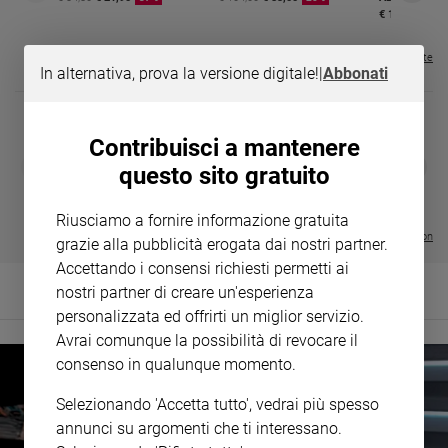
€ 16,99
Policy
Visualizza tutte le riviste
In alternativa, prova la versione digitale!
|
Abbonati
Chi
siamo
Contribuisci a mantenere
Contatti
DIARIO G 2026-27
COLLANA ARS
❮
❯
questo sito gratuito
LE GRANDI BASILICHE ITALIANE
€ 8,90
1 - 2
- € 8,90
- VOL DA 1 AL 5
€ 18,50
Pubblicità
€ 64,50
Riusciamo a fornire informazione gratuita
Visualizza tutte le collection
grazie alla pubblicità erogata dai nostri partner.
Registrati
Accettando i consensi richiesti permetti ai
nostri partner di creare un'esperienza
Redazione
personalizzata ed offrirti un miglior servizio.
Avrai comunque la possibilità di revocare il
consenso in qualunque momento.
Social
Selezionando 'Accetta tutto', vedrai più spesso
annunci su argomenti che ti interessano.