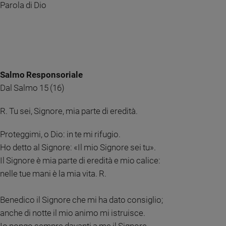
Parola di Dio
Ambiente
e
Creato
Volontariato
Diritti
Aziende
Salmo Responsoriale
di
Dal Salmo 15 (16)
valore
Caso
R. Tu sei, Signore, mia parte di eredità.
della
settimana
Proteggimi, o Dio: in te mi rifugio.
Migranti
Ho detto al Signore: «Il mio Signore sei tu».
Diversità
Il Signore è mia parte di eredità e mio calice:
e
inclusione
nelle tue mani è la mia vita. R.
Costume
Benedico il Signore che mi ha dato consiglio;
Cultura
anche di notte il mio animo mi istruisce.
e
spettacoli