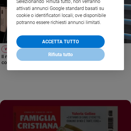
Selezionando 'Rifiuta tutto', non verranno
attivati annunci Google standard basati su
cookie o identificatori locali; ove disponibile
potranno essere richiesti annunci limitati.
ACCETTA TUTTO
VIDEO
Rifiuta tutto
Il nuovo numero di Famiglia Cristiana raccontato dal
condirettore.