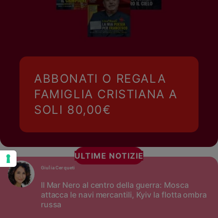
ABBONATI O REGALA
FAMIGLIA CRISTIANA A
SOLI 80,00€
ULTIME NOTIZIE
Giulia Cerqueti
Il Mar Nero al centro della guerra: Mosca
attacca le navi mercantili, Kyiv la flotta ombra
russa