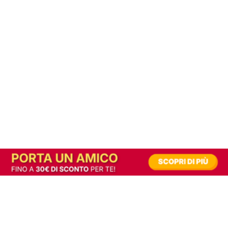
In alternativa, prova la versione digitale!
|
Abbonati
Contribuisci a mantenere questo sito gratuito
Riusciamo a fornire informazione gratuita grazie alla pubblicità erogata dai nostri
partner.
Accettando i consensi richiesti permetti ai nostri partner di creare un'esperienza