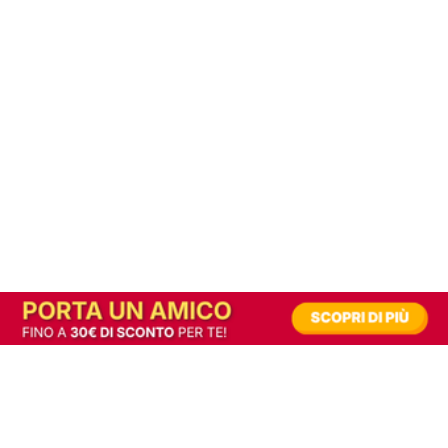
In alternativa, prova la versione digitale!
|
Abbonati
Contribuisci a mantenere questo sito gratuito
Riusciamo a fornire informazione gratuita grazie alla pubblicità erogata dai nostri
partner.
Accettando i consensi richiesti permetti ai nostri partner di creare un'esperienza