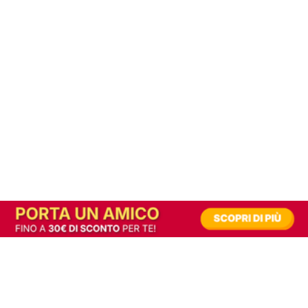
In alternativa, prova la versione digitale!
|
Abbonati
Contribuisci a mantenere questo sito gratuito
Riusciamo a fornire informazione gratuita grazie alla pubblicità erogata dai nostri
partner.
Accettando i consensi richiesti permetti ai nostri partner di creare un'esperienza