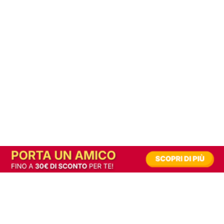
In alternativa, prova la versione digitale!
|
Abbonati
Contribuisci a mantenere questo sito gratuito
Riusciamo a fornire informazione gratuita grazie alla pubblicità erogata dai nostri
partner.
Accettando i consensi richiesti permetti ai nostri partner di creare un'esperienza