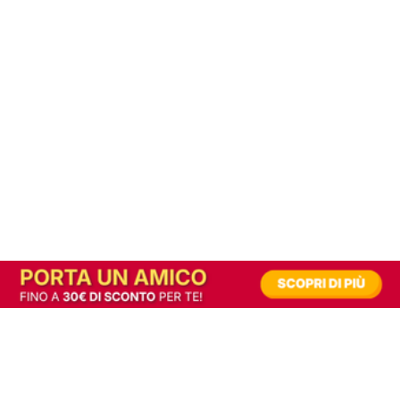
In alternativa, prova la versione digitale!
|
Abbonati
Contribuisci a mantenere questo sito gratuito
Riusciamo a fornire informazione gratuita grazie alla pubblicità erogata dai nostri
partner.
Accettando i consensi richiesti permetti ai nostri partner di creare un'esperienza