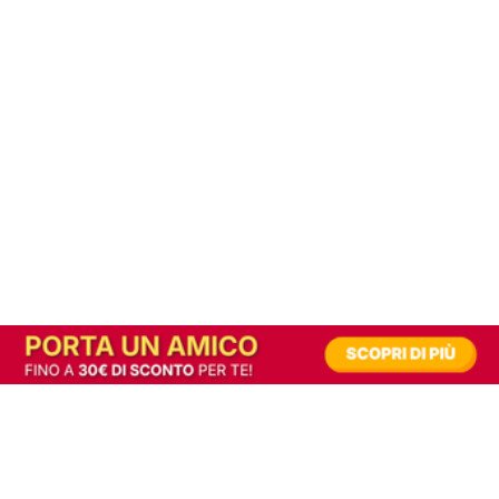
In alternativa, prova la versione digitale!
|
Abbonati
Contribuisci a mantenere questo sito gratuito
Riusciamo a fornire informazione gratuita grazie alla pubblicità erogata dai nostri
partner.
Accettando i consensi richiesti permetti ai nostri partner di creare un'esperienza