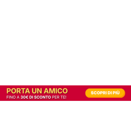
In alternativa, prova la versione digitale!
|
Abbonati
Contribuisci a mantenere questo sito gratuito
Riusciamo a fornire informazione gratuita grazie alla pubblicità erogata dai nostri
partner.
Accettando i consensi richiesti permetti ai nostri partner di creare un'esperienza