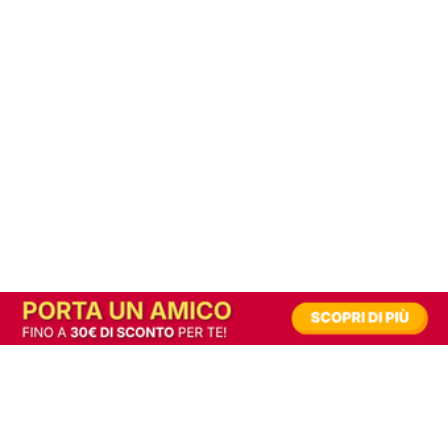
In alternativa, prova la versione digitale!
|
Abbonati
Contribuisci a mantenere questo sito gratuito
Riusciamo a fornire informazione gratuita grazie alla pubblicità erogata dai nostri
partner.
Accettando i consensi richiesti permetti ai nostri partner di creare un'esperienza