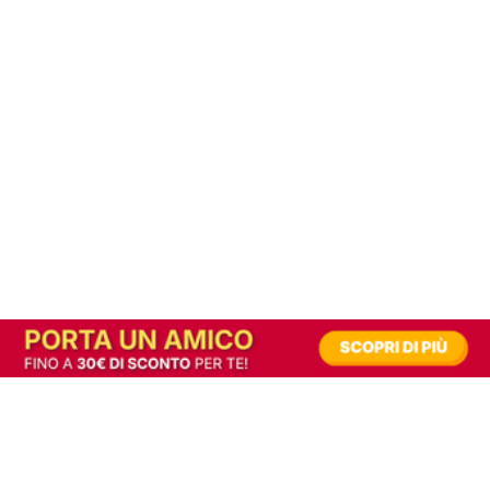
In alternativa, prova la versione digitale!
|
Abbonati
Contribuisci a mantenere questo sito gratuito
Riusciamo a fornire informazione gratuita grazie alla pubblicità erogata dai nostri
partner.
Accettando i consensi richiesti permetti ai nostri partner di creare un'esperienza