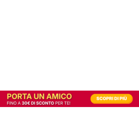
In alternativa, prova la versione digitale!
|
Abbonati
Contribuisci a mantenere questo sito gratuito
Riusciamo a fornire informazione gratuita grazie alla pubblicità erogata dai nostri
partner.
Accettando i consensi richiesti permetti ai nostri partner di creare un'esperienza