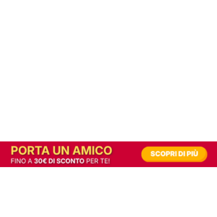
In alternativa, prova la versione digitale!
|
Abbonati
Contribuisci a mantenere questo sito gratuito
Riusciamo a fornire informazione gratuita grazie alla pubblicità erogata dai nostri
partner.
Accettando i consensi richiesti permetti ai nostri partner di creare un'esperienza