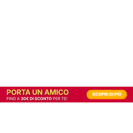
In alternativa, prova la versione digitale!
|
Abbonati
Contribuisci a mantenere questo sito gratuito
Riusciamo a fornire informazione gratuita grazie alla pubblicità erogata dai nostri
partner.
Accettando i consensi richiesti permetti ai nostri partner di creare un'esperienza