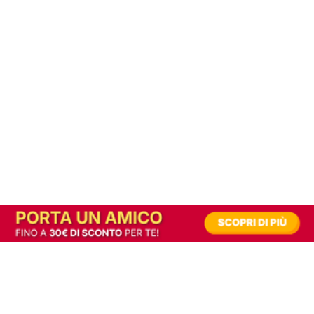
In alternativa, prova la versione digitale!
|
Abbonati
Contribuisci a mantenere questo sito gratuito
Riusciamo a fornire informazione gratuita grazie alla pubblicità erogata dai nostri
partner.
Accettando i consensi richiesti permetti ai nostri partner di creare un'esperienza