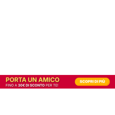
In alternativa, prova la versione digitale!
|
Abbonati
Contribuisci a mantenere questo sito gratuito
Riusciamo a fornire informazione gratuita grazie alla pubblicità erogata dai nostri
partner.
Accettando i consensi richiesti permetti ai nostri partner di creare un'esperienza