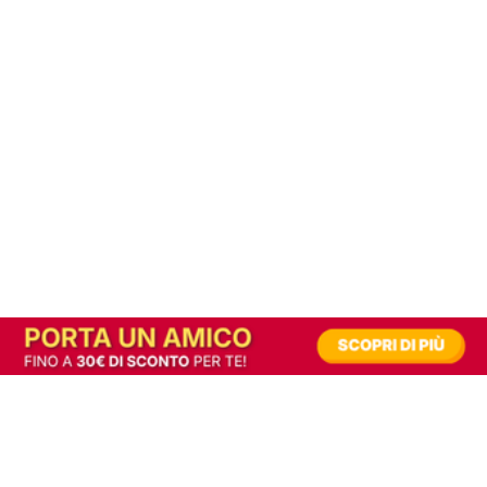
In alternativa, prova la versione digitale!
|
Abbonati
Contribuisci a mantenere questo sito gratuito
Riusciamo a fornire informazione gratuita grazie alla pubblicità erogata dai nostri
partner.
Accettando i consensi richiesti permetti ai nostri partner di creare un'esperienza