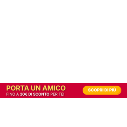
In alternativa, prova la versione digitale!
|
Abbonati
Contribuisci a mantenere questo sito gratuito
Riusciamo a fornire informazione gratuita grazie alla pubblicità erogata dai nostri
partner.
Accettando i consensi richiesti permetti ai nostri partner di creare un'esperienza