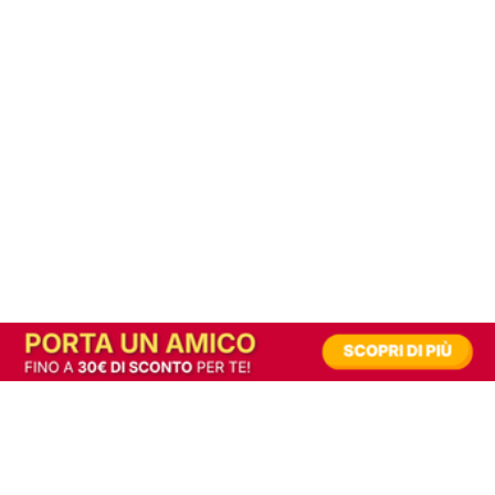
In alternativa, prova la versione digitale!
|
Abbonati
Contribuisci a mantenere questo sito gratuito
Riusciamo a fornire informazione gratuita grazie alla pubblicità erogata dai nostri
partner.
Accettando i consensi richiesti permetti ai nostri partner di creare un'esperienza