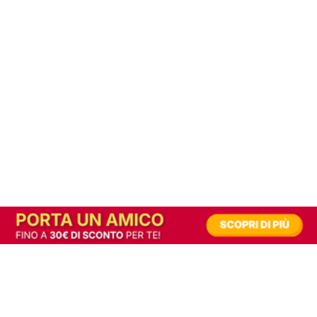
In alternativa, prova la versione digitale!
|
Abbonati
Contribuisci a mantenere questo sito gratuito
Riusciamo a fornire informazione gratuita grazie alla pubblicità erogata dai nostri
partner.
Accettando i consensi richiesti permetti ai nostri partner di creare un'esperienza