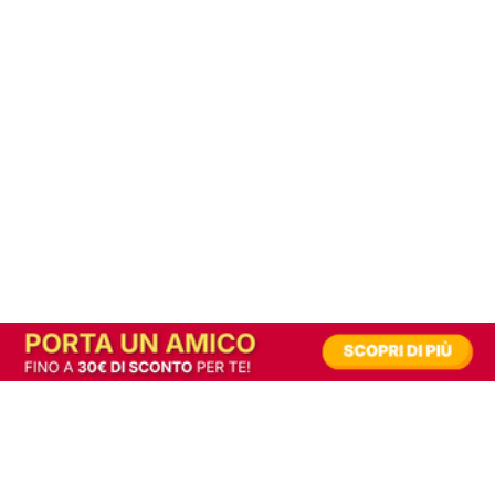
In alternativa, prova la versione digitale!
|
Abbonati
Contribuisci a mantenere questo sito gratuito
Riusciamo a fornire informazione gratuita grazie alla pubblicità erogata dai nostri
partner.
Accettando i consensi richiesti permetti ai nostri partner di creare un'esperienza