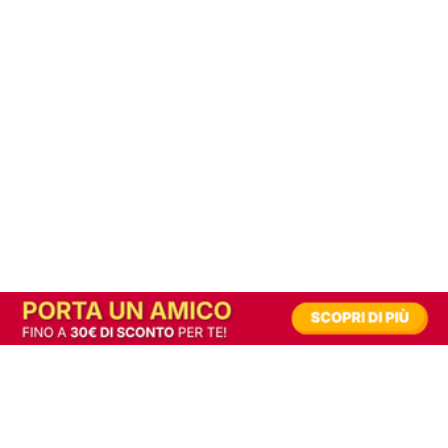
In alternativa, prova la versione digitale!
|
Abbonati
Contribuisci a mantenere questo sito gratuito
Riusciamo a fornire informazione gratuita grazie alla pubblicità erogata dai nostri
partner.
Accettando i consensi richiesti permetti ai nostri partner di creare un'esperienza