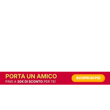
In alternativa, prova la versione digitale!
|
Abbonati
Contribuisci a mantenere questo sito gratuito
Riusciamo a fornire informazione gratuita grazie alla pubblicità erogata dai nostri
partner.
Accettando i consensi richiesti permetti ai nostri partner di creare un'esperienza