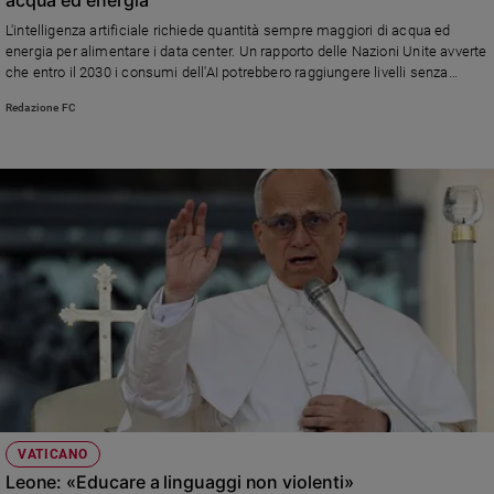
Ambiente
L'intelligenza artificiale richiede quantità sempre maggiori di acqua ed
e
energia per alimentare i data center. Un rapporto delle Nazioni Unite avverte
Creato
che entro il 2030 i consumi dell'AI potrebbero raggiungere livelli senza
Volontariato
precedenti, con importanti conseguenze ambientali e sociali
Redazione FC
Diritti
Aziende
di
valore
Caso
della
settimana
Migranti
Diversità
e
inclusione
Costume
Cultura
VATICANO
e
Leone: «Educare a linguaggi non violenti»
spettacoli