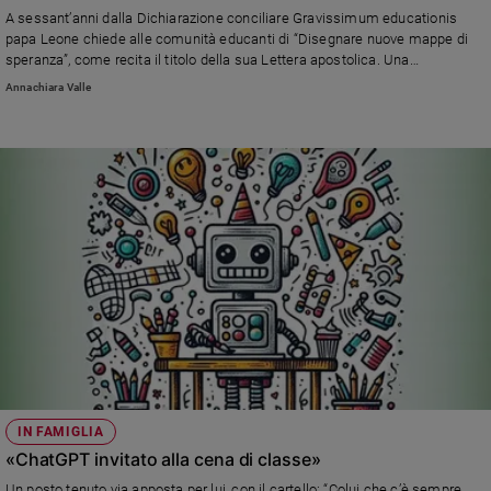
A sessant’anni dalla Dichiarazione conciliare Gravissimum educationis
Sanremo
papa Leone chiede alle comunità educanti di “Disegnare nuove mappe di
2026
speranza”, come recita il titolo della sua Lettera apostolica. Una
Cinema,
educazione che non sia funzionale alla tecnologia o alla finanza, ma che
Annachiara Valle
invece metta al centro la persona; ascolti i bambini e i giovani; promuova la
Tv
dignità e la piena partecipazione delle donne; riconosca la famiglia. Che
e
disarmi le parole e crei relazioni vere
streaming
Libri
Musica
Arte
Famiglia
ed
educazione
Genitori
e
figli
Nonni
IN FAMIGLIA
«ChatGPT invitato alla cena di classe»
Coppia
Scuola
Un posto tenuto via apposta per lui, con il cartello: “Colui che c’è sempre