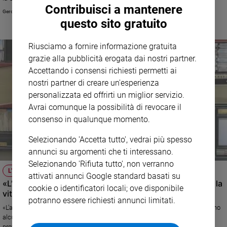
Contribuisci a mantenere
Policy
Gerolamo Fazzini
questo sito gratuito
Chi
Riusciamo a fornire informazione gratuita
siamo
grazie alla pubblicità erogata dai nostri partner.
Accettando i consensi richiesti permetti ai
Contatti
nostri partner di creare un'esperienza
personalizzata ed offrirti un miglior servizio.
Pubblicità
Avrai comunque la possibilità di revocare il
consenso in qualunque momento.
Registrati
Selezionando 'Accetta tutto', vedrai più spesso
annunci su argomenti che ti interessano.
Redazione
Selezionando 'Rifiuta tutto', non verranno
L'ESPERTO
attivati annunci Google standard basati su
«L’Intelligenza artificiale può migliorare l’informazione e la
Social
cookie o identificatori locali; ove disponibile
vita delle persone. Ma va governata»
potranno essere richiesti annunci limitati.
«L’assistenza sanitaria, l’istruzione, il giornalismo e la comunicazione sono
alcuni ambiti dove l’IA può essere utilizzata proficuamente», spiega il
professore Ruben Razzante che insegna Diritto dell'informazione