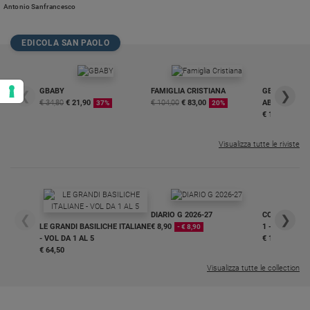
un’agenda digitale della legislatura. Il Pnrr è un’occasione da non sprecare.
Antonio Sanfrancesco
L’Intelligenza Artificiale non sostituirà il lavoro dei giornalisti ma potrà
essere un valido supporto o, viceversa, mettersi diabolicamente al servizio
della produzione di fake news e pericolosi disegni di disinformazione»
EDICOLA SAN PAOLO
GBABY
FAMIGLIA CRISTIANA
GBABY DIGITA
❮
❯
€ 34,80
€ 21,90
€ 104,00
€ 83,00
ABBONAMEN
37%
20%
€ 16,99
Visualizza tutte le riviste
DIARIO G 2026-27
COLLANA ARS
❮
❯
LE GRANDI BASILICHE ITALIANE
€ 8,90
1 - 2
- € 8,90
- VOL DA 1 AL 5
€ 18,50
€ 64,50
Visualizza tutte le collection