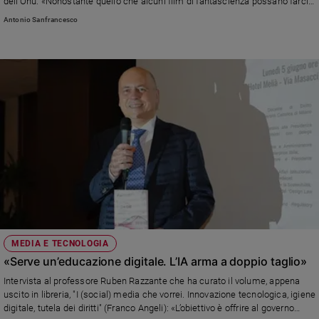
dell’Onu: «Nonostante quello che alcuni film di fantascienza possano farci
pensare, la coscienza non è qualcosa che appartiene alla macchina. Quindi
Antonio Sanfrancesco
la vera posta in gioco che riguarda l’AI, cioè la scelta dei fini adeguati, deve
e può essere solo in mano all’uomo»
MEDIA E TECNOLOGIA
«Serve un’educazione digitale. L’IA arma a doppio taglio»
Intervista al professore Ruben Razzante che ha curato il volume, appena
uscito in libreria, "I (social) media che vorrei. Innovazione tecnologica, igiene
digitale, tutela dei diritti" (Franco Angeli): «L’obiettivo è offrire al governo