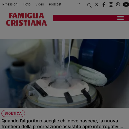
Riflessioni
Foto
Video
Podcast
Privacy Policy
Chi siamo
Contatti
Pubblicità
Attualità
Registrati
Redazione
Italia
IA
Cronaca
Politica
Mondo
Economia
Legalità
e
giustizia
Sport
Interviste
Papa
BIOETICA
Papa
Quando l’algoritmo sceglie chi deve nascere, la nuova
frontiera della procreazione assistita apre interrogativi