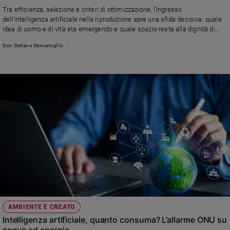
Chiesa
sulla vita umana
Tra efficienza, selezione e criteri di ottimizzazione, l’ingresso
Chiesa
dell’intelligenza artificiale nella riproduzione apre una sfida decisiva: quale
idea di uomo e di vita sta emergendo e quale spazio resta alla dignità di
ogni vita umana davanti al potere della tecnica
Fede
Don Stefano Stimamiglio
e
spiritualità
Santi
Devozione
e
fede
Parola
del
giorno
Santo
del
giorno
Società
AMBIENTE E CREATO
e
Intelligenza artificiale, quanto consuma? L’allarme ONU su
valori
acqua ed energia