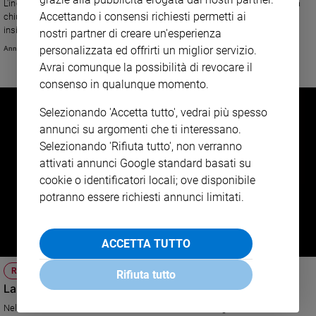
L'incontro con l'esigua minoranza cattolica e la celebrazione della Messa
Accettando i consensi richiesti permetti ai
chiudono la visita di Jorge Mario Bergoglio voluta per commemorare
insieme con i Luterani i 500 anni della Riforma. Una tappa storica nel
nostri partner di creare un'esperienza
cammino ecumenico e nella ricerca di unità tra le diverse confessioni
personalizzata ed offrirti un miglior servizio.
Annachiara Valle
cristiane.
Avrai comunque la possibilità di revocare il
consenso in qualunque momento.
Selezionando 'Accetta tutto', vedrai più spesso
annunci su argomenti che ti interessano.
Selezionando 'Rifiuta tutto', non verranno
attivati annunci Google standard basati su
cookie o identificatori locali; ove disponibile
potranno essere richiesti annunci limitati.
ACCETTA TUTTO
RICETTE
Rifiuta tutto
La zucca in tavola... le migliori ricette
Nella nostra cucina la zucca è alla base di numerose gustose ricette.