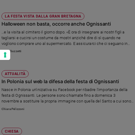
LA FESTA VISTA DALLA GRAN BRETAGNA
Halloween non basta, occorre anche Ognissanti
…e la visita al cimitero il giorno dopo. «È ora di insegnare ai nostri figli a
tagliarsi e cucirsi un costume da mostri anziché dire di sì quando ne
vogliono comprare uno al supermercato. E assicurarci che ci seguano in
chiesa il giorno dopo». Quanto al business, negli Stati Uniti si spendono 6,9
Silvia Guzzetti
miliardi di dollari e nel Regno Unito 325 milioni di sterline.
ATTUALITÀ
In Polonia sul web la difesa della festa di Ognissanti
Nasce in Polonia un'iniziativa su Facebook per ribadire l'importanza della
festa di Ognissanti. Le persone sono chiamate fino a domenica 3
novembre a sostituire la propria immagine con quella del Santo a cui sono
devoti. Nel giro di pochi giorni hanno già aderito in 26.000.
Chiara Pelizzoni
CHIESA