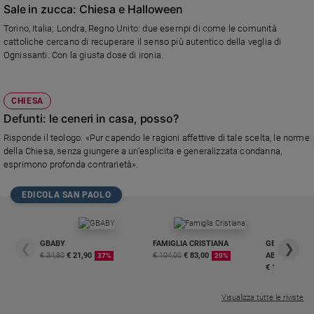
Sale in zucca: Chiesa e Halloween
Torino, Italia; Londra, Regno Unito: due esempi di come le comunità
cattoliche cercano di recuperare il senso più autentico della veglia di
Ognissanti. Con la giusta dose di ironia.
CHIESA
Defunti: le ceneri in casa, posso?
Risponde il teologo: «Pur capendo le ragioni affettive di tale scelta, le norme
della Chiesa, senza giungere a un’esplicita e generalizzata condanna,
esprimono profonda contrarietà».
EDICOLA SAN PAOLO
GBABY
FAMIGLIA CRISTIANA
GBABY DIGITA
❮
❯
€ 34,80
€ 21,90
€ 104,00
€ 83,00
ABBONAMEN
37%
20%
€ 16,99
Visualizza tutte le riviste