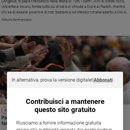
L’Angelus di papa Francesco nella festa di Tutti i Santi: «Chi si crede ricco,
vincente e sicuro, fonda tutto su di sé e si chiude a Dio e ai fratelli, mentre
chi sa di essere povero e di non bastare a sé stesso rimane aperto a Dio e
al prossimo». E ricorda che «senza gioia, la fede diventa un esercizio
Antonio Sanfrancesco
rigoroso e opprimente, e rischia di ammalarsi di tristezza»
In alternativa, prova la versione digitale!
|
Abbonati
Contribuisci a mantenere
questo sito gratuito
CHIESA
Papa Francesco in Svezia: «I santi e il segreto della
Riusciamo a fornire informazione gratuita
felicità»
grazie alla pubblicità erogata dai nostri partner.