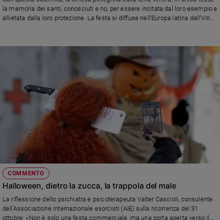
Chiesa
la memoria dei santi, conosciuti e no, per essere incitata dal loro esempio e
Chiesa
allietata dalla loro protezione. La festa si diffuse nell’Europa latina dall’VIII
secolo
Fede
e
spiritualità
Santi
Devozione
e
fede
Parola
del
giorno
Santo
del
giorno
COMMENTO
Halloween, dietro la zucca, la trappola del male
Società
La riflessione dello psichiatra e psicoterapeuta Valter Cascioli, consulente
e
dell’Associazione internazionale esorcisti (AIE) sulla ricorrenza del 31
valori
ottobre: «Non è solo una festa commerciale, ma una porta aperta verso il