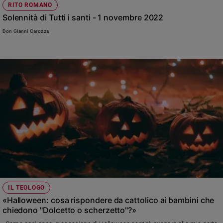
RITO ROMANO
Policy
Solennità di Tutti i santi - 1 novembre 2022
Don Gianni Carozza
Chi
siamo
Contatti
Pubblicità
Registrati
Redazione
Social
IL TEOLOGO
«Halloween: cosa rispondere da cattolico ai bambini che
chiedono "Dolcetto o scherzetto"?»