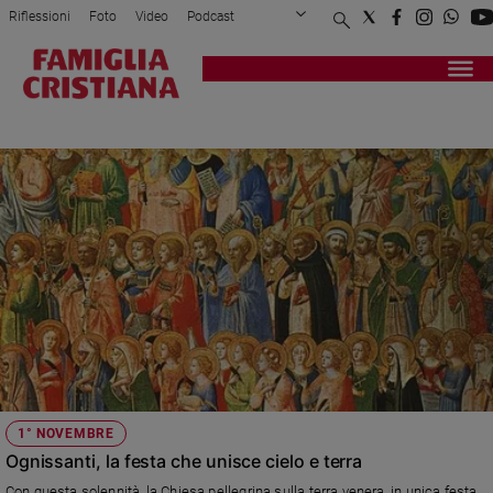
Riflessioni
Foto
Video
Podcast
Privacy Policy
Chi siamo
Contatti
Pubblicità
Attualità
Registrati
Redazione
Italia
OGNISSANTI
Cronaca
Politica
Mondo
Economia
Legalità
e
giustizia
Sport
Interviste
Papa
1° NOVEMBRE
Papa
Ognissanti, la festa che unisce cielo e terra
Con questa solennità, la Chiesa pellegrina sulla terra venera, in unica festa,