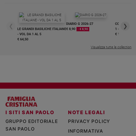
DIARIO G 2026-27
COLLANA ARS
❮
❯
LE GRANDI BASILICHE ITALIANE
€ 8,90
1 - 2
- € 8,90
- VOL DA 1 AL 5
€ 18,50
€ 64,50
Visualizza tutte le collection
I SITI SAN PAOLO
NOTE LEGALI
GRUPPO EDITORIALE
PRIVACY POLICY
SAN PAOLO
INFORMATIVA