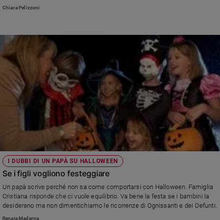
di ogni commento/post) con una del santo "preferito" (quello del proprio
Chiara Pelizzoni
nome o uno a cui si è particolarmente affezionati/devoti).
I DUBBI DI UN PAPÀ SU HALLOWEEN
Se i figli vogliono festeggiare
Un papà scrive perché non sa come comportarsi con Halloween. Famiglia
Cristiana risponde che ci vuole equilibrio. Va bene la festa se i bambini la
desiderano ma non dimentichiamo le ricorrenze di Ognissanti e dei Defunti.
Renata Maderna