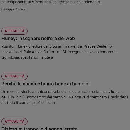
partecipazione, trasformando il percorso di apprendimento
nell’esplorazione di un territorio.
Giuseppe Romano
ATTUALITÀ
Hurley: insegnare nell'era del web
Rushton Hurley, direttore del programma Merit al Krause Center for
Innovation di Palo Alto in California: "Gli insegnanti spesso temono la
tecnologia, sbagliano: li aiuterà"
ATTUALITÀ
Perché le coccole fanno bene ai bambini
Un recente studio americano rivela che le cure materne fanno sviluppare
del 10% in più l'ippocampo dei bambini. Ma non va dimenticato il ruolo degli
altri adulti come il papà e i nonni.
ATTUALITÀ
Dislessia: troppe le diagnosi errate