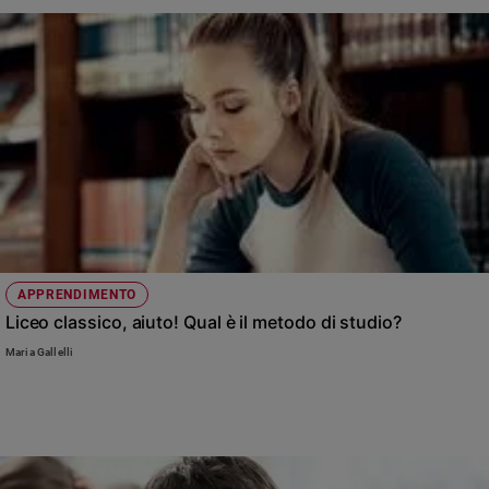
Sanremo
2026
Cinema,
Tv
e
streaming
Libri
Musica
Arte
Famiglia
APPRENDIMENTO
ed
educazione
Liceo classico, aiuto! Qual è il metodo di studio?
Maria Gallelli
Genitori
e
figli
Nonni
Coppia
Scuola