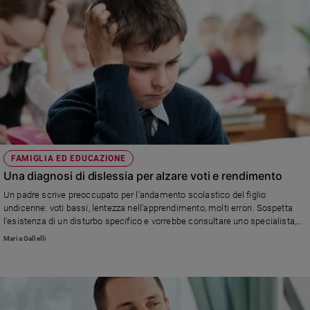
e
giovani
Adolescenza
Bioetica
Vai
FAMIGLIA ED EDUCAZIONE
Riflessioni
Una diagnosi di dislessia per alzare voti e rendimento
Un padre scrive preoccupato per l'andamento scolastico del figlio
Foto
undicenne: voti bassi, lentezza nell'apprendimento, molti errori. Sospetta
l'esistenza di un disturbo specifico e vorrebbe consultare uno specialista,
Video
nonostante il parere contrario della moglie e degli insegnanti. Il parere della
Maria Gallelli
nostra esperta.
Podcast
Privacy