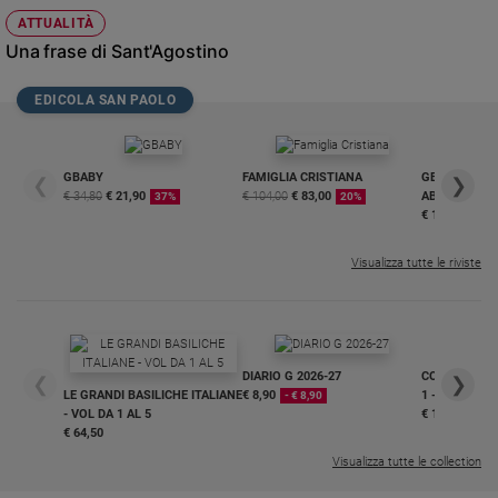
ATTUALITÀ
Una frase di Sant'Agostino
EDICOLA SAN PAOLO
GBABY
FAMIGLIA CRISTIANA
GBABY DIGITA
❮
❯
€ 34,80
€ 21,90
€ 104,00
€ 83,00
ABBONAMEN
37%
20%
€ 16,99
Visualizza tutte le riviste
DIARIO G 2026-27
COLLANA ARS
❮
❯
LE GRANDI BASILICHE ITALIANE
€ 8,90
1 - 2
- € 8,90
- VOL DA 1 AL 5
€ 18,50
€ 64,50
Visualizza tutte le collection