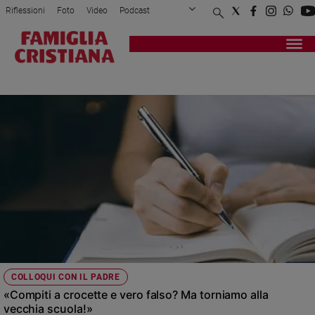
Riflessioni
Foto
Video
Podcast
Privacy Policy
Chi siamo
Contatti
Pubblicità
Attualità
Registrati
Redazione
Italia
APPRENDIMENTO
Cronaca
Politica
Mondo
Economia
Legalità
e
giustizia
Sport
Interviste
Papa
COLLOQUI CON IL PADRE
Papa
«Compiti a crocette e vero falso? Ma torniamo alla
vecchia scuola!»