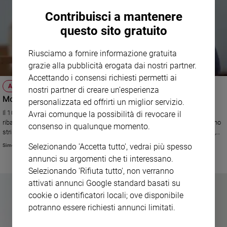
Contribuisci a mantenere
questo sito gratuito
Riusciamo a fornire informazione gratuita
grazie alla pubblicità erogata dai nostri partner.
Accettando i consensi richiesti permetti ai
ATTUALITÀ
nostri partner di creare un'esperienza
Mondo scuola: la voce dei genitori e delle associazioni
personalizzata ed offrirti un miglior servizio.
Il 10 maggio è vicino. Il Papa sta per incontrare il mondo della scuola per
Avrai comunque la possibilità di revocare il
ribadire la vicinanza della Chiesa alle agenzie educative. Le attese si fanno
consenso in qualunque momento.
stringenti, soprattutto da parte dei genitori. Alcuni di essi (derenti al Faes,
all'Agesc e all'Age) ci raccontano umori e aspettative che accompagnano
Selezionando 'Accetta tutto', vedrai più spesso
Simone Bruno
questo momento di grande rilevanza.
annunci su argomenti che ti interessano.
Selezionando 'Rifiuta tutto', non verranno
attivati annunci Google standard basati su
cookie o identificatori locali; ove disponibile
potranno essere richiesti annunci limitati.