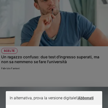
Policy
Chi
siamo
Contatti
Pubblicità
SCELTE
Un ragazzo confuso: due test d'ingresso superati, ma
non sa nemmeno se fare l'università
Registrati
Fabrizio Fantoni
Redazione
Social
In alternativa, prova la versione digitale!
|
Abbonati