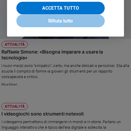
ACCETTA TUTTO
Rifiuta tutto
ATTUALITÀ
Raffaele Simone: «Bisogna imparare a usare la
tecnologia»
I nuovi mezzi sono "simpatici", certo, ma anche delicati e pericolosi. Sta alla
scuola il compito di fornire ia giovani gli strumenti per un rapporto
consapevole e critico.
Elisa Chiari
ATTUALITÀ
I videogiochi sono strumenti notevoli
I videogame permettono di immergersi in mondi e in storie. Parlano un
linguaggio interattivo che è tipico dell’era digitale e sollecita la