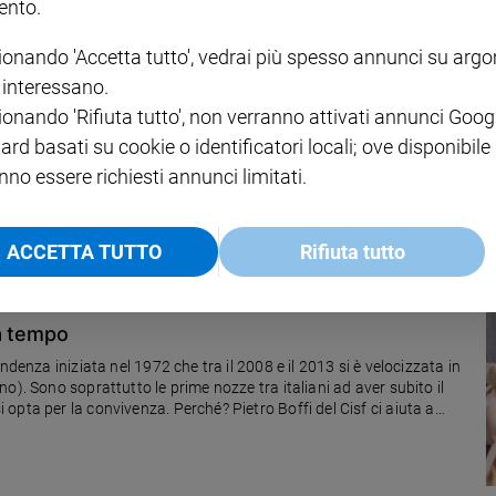
nto.
ionando 'Accetta tutto', vedrai più spesso annunci su arg
i interessano.
ri
ionando 'Rifiuta tutto', non verranno attivati annunci Goog
 essere oltre 4 milioni nel 2014. Colpiti anche il Nord, i giovani e chi
ard basati su cookie o identificatori locali; ove disponibile
 di nuovo l’introduzione del Reis, il Reddito di inclusione sociale
nno essere richiesti annunci limitati.
ACCETTA TUTTO
Rifiuta tutto
a tempo
ndenza iniziata nel 1972 che tra il 2008 e il 2013 si è velocizzata in
o). Sono soprattutto le prime nozze tra italiani ad aver subito il
pta per la convivenza. Perché? Pietro Boffi del Cisf ci aiuta a