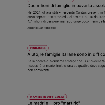
Chiesa
Due milioni di famiglie in povertà assolu
Chiesa
Nel 2021, gli assistiti – nei centri Caritas presenti i
sono soprattutto stranieri. Sei assistiti su 10 risulta
Fede
4,7 milioni di persone, ma raggiunge poco meno della 
e
aggiustamento da fare ma va mantenuto»
spiritualità
Antonio Sanfrancesco
Santi
Devozione
e
L'INDAGINE
fede
Aiuto, le famiglie italiane sono in diffico
Parola
Dalla ricerca di Nomisma emerge che il il 65% delle fa
del
necessità primarie. Inoltre, una su quattro deve segu
giorno
non conviventi
Santo
del
giorno
Società
e
MAMME IN DIFFICOLTÀ
valori
Le madri e il loro "martirio"