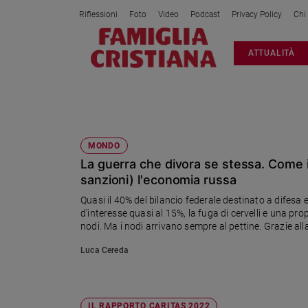
Riflessioni
Foto
Video
Podcast
Privacy Policy
Chi
Attualità
ATTUALITÀ
Italia
Cronaca
Politica
CRISI ECONOMICA
Mondo
Economia
MONDO
La guerra che divora se stessa. Come il
Legalità
e
sanzioni) l'economia russa
giustizia
Quasi il 40% del bilancio federale destinato a difesa e
Sport
d'interesse quasi al 15%, la fuga di cervelli e una pro
nodi. Ma i nodi arrivano sempre al pettine. Grazie all
Interviste
Luca Cereda
Papa
Papa
IL RAPPORTO CARITAS 2022