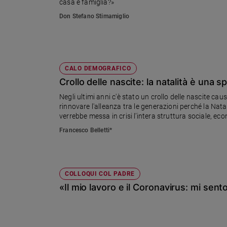
casa e famiglia?»
Sanremo
Don Stefano Stimamiglio
2026
Cinema,
Tv
e
CALO DEMOGRAFICO
streaming
Crollo delle nascite: la natalità è una s
Libri
Musica
Negli ultimi anni c'è stato un crollo delle nascite c
rinnovare l'alleanza tra le generazioni perché la Nata
Arte
verrebbe messa in crisi l’intera struttura sociale, e
riflessione di Francesco Belletti, direttore del CISF
Francesco Belletti*
Famiglia
ed
educazione
Genitori
COLLOQUI COL PADRE
e
«Il mio lavoro e il Coronavirus: mi sen
figli
Nonni
Coppia
Scuola