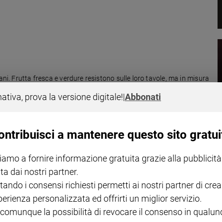
ani. Frutta fresca e verdure resistono sulle loro tavole, ma in misura
a più fatica fa la spesa nei discount e il 17,8 per cento, per
nativa, prova la versione digitale!
|
Abbonati
ontribuisci a mantenere questo sito gratui
iamo a fornire informazione gratuita grazie alla pubblicità
ta dai nostri partner.
aesi felici ed è uno di quelli che ha perso più posizioni nel triennio
tando i consensi richiesti permetti ai nostri partner di crea
cui usciamo più impauriti e preoccupati. I dati sulla felicità nel
perienza personalizzata ed offrirti un miglior servizio.
o a Roma.
 comunque la possibilità di revocare il consenso in qualu