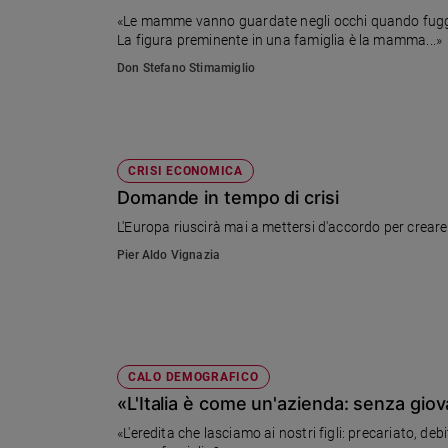
Ambiente
«Le mamme vanno guardate negli occhi quando fuggono
e
La figura preminente in una famiglia è la mamma...»
Creato
Don Stefano Stimamiglio
Volontariato
Diritti
Aziende
di
CRISI ECONOMICA
valore
Domande in tempo di crisi
Caso
della
L'Europa riuscirà mai a mettersi d'accordo per creare
settimana
Pier Aldo Vignazia
Migranti
Diversità
e
inclusione
Costume
CALO DEMOGRAFICO
«L'Italia è come un'azienda: senza giov
Cultura
e
«L'eredita che lasciamo ai nostri figli: precariato,
spettacoli