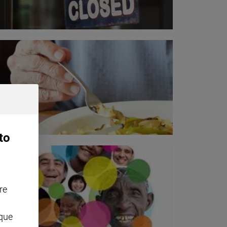
to
re
nque