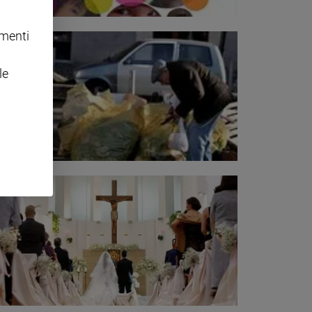
omenti
le