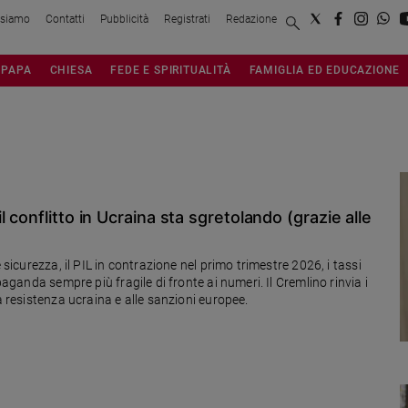
 siamo
Contatti
Pubblicità
Registrati
Redazione
PAPA
CHIESA
FEDE E SPIRITUALITÀ
FAMIGLIA ED EDUCAZIONE
 conflitto in Ucraina sta sgretolando (grazie alle
 sicurezza, il PIL in contrazione nel primo trimestre 2026, i tassi
paganda sempre più fragile di fronte ai numeri. Il Cremlino rinvia i
a resistenza ucraina e alle sanzioni europee.