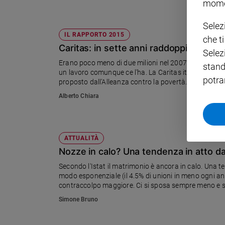
mome
Policy
Selez
IL RAPPORTO 2015
che t
Chi
Caritas: in sette anni raddoppiati i pove
Selez
siamo
Erano poco meno di due milioni nel 2007; sono risultati
stand
un lavoro comunque ce l'ha. La Caritas italiana chiede
potra
proposto dall’Alleanza contro la povertà.
Contatti
Alberto Chiara
Pubblicità
Registrati
ATTUALITÀ
Nozze in calo? Una tendenza in atto d
Redazione
Secondo l'Istat il matrimonio è ancora in calo. Una te
modo esponenziale (il 4.5% di unioni in meno ogni ann
contraccolpo maggiore. Ci si sposa sempre meno e si o
Social
capire.
Simone Bruno