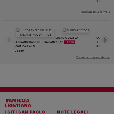
€ 16,99
Visualizza tutte le riviste
DIARIO G 2026-27
COLLANA ARS
❮
❯
LE GRANDI BASILICHE ITALIANE
€ 8,90
1 - 2
- € 8,90
- VOL DA 1 AL 5
€ 18,50
€ 64,50
Visualizza tutte le collection
I SITI SAN PAOLO
NOTE LEGALI