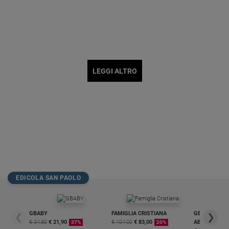
LEGGI ALTRO
EDICOLA SAN PAOLO
GBABY
FAMIGLIA CRISTIANA
GBABY DIGITA
❮
❯
€ 34,80
€ 21,90
€ 104,00
€ 83,00
ABBONAMEN
37%
20%