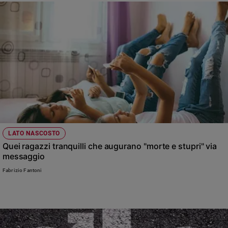
e
giovani
Adolescenza
Bioetica
Vai
Riflessioni
LATO NASCOSTO
Quei ragazzi tranquilli che augurano "morte e stupri" via
Foto
messaggio
Fabrizio Fantoni
Video
Podcast
Privacy