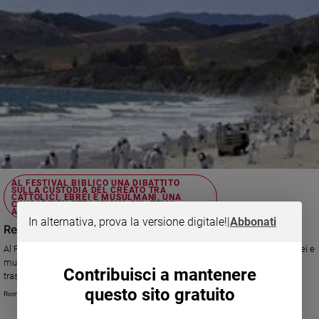
AL FESTIVAL BIBLICO UNA DIBATTITO
SULLA CUSTODIA DEL CREATO TRA
CATTOLICI, EBREI E MUSULMANI. UNA
CONSAPEVOLEZZA NUOVA SUL TEMA
AMBIENTE, FINORA TRASCURATO.
In alternativa, prova la versione digitale!
|
Abbonati
Religioni e ambiente, un dialogo
Al Festival Biblico una dibattito sulla custodia del Creato tra cattolici, ebrei e
musulmani. Una consapevolezza nuova sul tema ambiente, finora
Contribuisci a mantenere
trascurato.
questo sito gratuito
Romina Gobbo