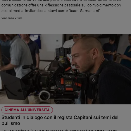
Chiesa
comunicazione offre una Riflessione pastorale sul coinvolgimento con i
Chiesa
social media. Invitandoci a starvi come “buoni Samaritani”
Vincenzo Vitale
Fede
e
spiritualità
Santi
Devozione
e
fede
Parola
del
giorno
Santo
del
giorno
CINEMA ALL'UNIVERSITÀ
Società
Studenti in dialogo con il regista Capitani sui temi del
e
bullismo
valori