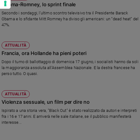
Obama-Romney, lo sprint finale
Secondo i sondaggi, l’ultimo scontro televisivo tra il Presidente Barack
Obama e lo sfidante Mitt Romney ha diviso gli americani: un “dead heat” del
47%.
ATTUALITÀ
Francia, ora Hollande ha pieni poteri
Dopo il turno di ballottaggio di domenica 17 giugno, i socialisti hanno da soli
la maggioranza assoluta all’Assemblea Nazionale. E la destra francese ha
perso tutto. O quasi.
ATTUALITÀ
Violenza sessuale, un film per dire no
Ispirato a una storia vera, "Black Out" è stato realizzato da autori e interpreti
fra i 16 e 17 anni. E arriverà nelle sale italiane, se il pubblico manifesterà
interesse...