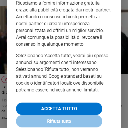
Riusciamo a fornire informazione gratuita
grazie alla pubblicità erogata dai nostri partner.
Accettando i consensi richiesti permetti ai
nostri partner di creare un'esperienza
personalizzata ed offrirti un miglior servizio.
Avrai comunque la possibilità di revocare il
consenso in qualunque momento.
Selezionando 'Accetta tutto', vedrai più spesso
annunci su argomenti che ti interessano.
Selezionando 'Rifiuta tutto', non verranno
attivati annunci Google standard basati su
VERSO IL SINODO DELLA FAMIGLIA
cookie o identificatori locali; ove disponibile
La verità di Kasper: “Niente linee rosse, il Papa vuole un
potranno essere richiesti annunci limitati.
dibattito libero”
Il cardinale messo in discussione per le sue "aperture" puntualizza e
replica: "C'è chi vuole marcare in anticipo una linea rossa e farsi maestro
ACCETTA TUTTO
del Sinodo. Ma così diventa tutto una farsa. La discussione è molto più
ampia del tema divorziati e risposati".
Alberto Bobbio
Rifiuta tutto