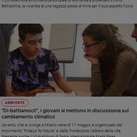
Il 23 novembre all'Università europea di Roma sarà proiettato il corto
Ambiente
Bellissima, la vicenda di una ragazza presa di mira per il suo aspetto fisico
e
Creato
Volontariato
Diritti
Aziende
di
valore
Caso
della
settimana
Migranti
Diversità
e
AMBIENTE
inclusione
"Di-battiamoci!", i giovani si mettono in discussione sul
Costume
cambiamento climatico
Cultura
L'evento, che si svolge a Milano venerdì 17 maggio, è organizzato dal
e
movimento "Fridays for future" e dalla Fondazione L'Albero della vita.
spettacoli
Presente anche il climatologo di fama internazionale Frank Raes.