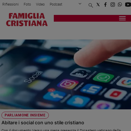
Riflessioni
Foto
Video
Podcast
Privacy Policy
Chi siamo
Contatti
Pubblicità
Attualità
Registrati
Redazione
Italia
DIBATTITO
Cronaca
Politica
Mondo
Economia
Legalità
e
giustizia
Sport
Interviste
Papa
PARLIAMONE INSIEME
Papa
Abitare i social con uno stile cristiano
Con il documento Verso una piena presenza il Dicastero vaticano della