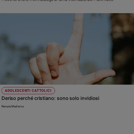
Sanremo
2026
Cinema,
Tv
e
streaming
Libri
Musica
Arte
Famiglia
ed
educazione
ADOLESCENTI CATTOLICI
Genitori
Deriso perché cristiano: sono solo invidiosi
e
Renata Maderna
figli
Nonni
Coppia
Scuola