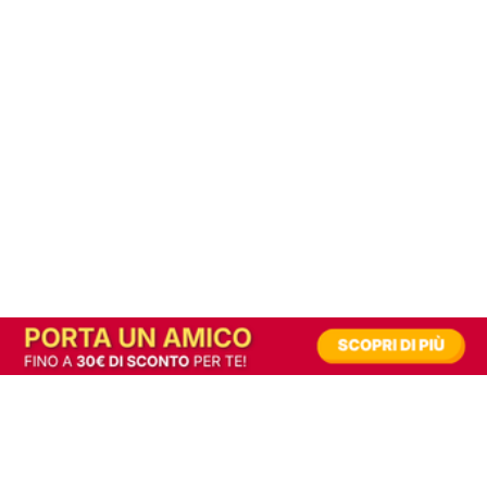
In alternativa, prova la versione digitale!
|
Abbonati
Contribuisci a mantenere questo sito gratuito
Riusciamo a fornire informazione gratuita grazie alla pubblicità erogata dai nostri
partner.
Accettando i consensi richiesti permetti ai nostri partner di creare un'esperienza