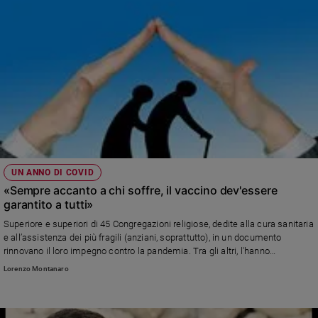
Gesù gli avesse preso il cuore e plasmato gesti e parole
UN ANNO DI COVID
«Sempre accanto a chi soffre, il vaccino dev'essere
garantito a tutti»
Superiore e superiori di 45 Congregazioni religiose, dedite alla cura sanitaria
e all’assistenza dei più fragili (anziani, soprattutto), in un documento
rinnovano il loro impegno contro la pandemia. Tra gli altri, l'hanno
sottoscritto Camilliane e CamillianI, i Fatebenefratelli, i religiosi dell'Opera
Lorenzo Montanaro
don Guanella, suore e sacerdoti del Cottolengo, Francescani, Agostiniani e
Cistercensi