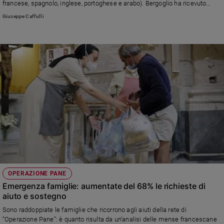
francese, spagnolo, inglese, portoghese e arabo). Bergoglio ha ricevuto
giornalisti e staff della comunicazione della Custodia di Terra Santa,
Giuseppe Caffulli
impegnati sul fronte della carta stampata, dell'editoria, della tv e di Internet.
La cronaca del direttore Giuseppe Caffulli
OPERAZIONE PANE
Emergenza famiglie: aumentate del 68% le richieste di
aiuto e sostegno
Sono raddoppiate le famiglie che ricorrono agli aiuti della rete di
“Operazione Pane”: è quanto risulta da un’analisi delle mense francescane