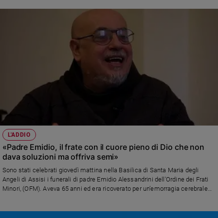
L'ADDIO
«Padre Emidio, il frate con il cuore pieno di Dio che non
dava soluzioni ma offriva semi»
Sono stati celebrati giovedì mattina nella Basilica di Santa Maria degli
Angeli di Assisi i funerali di padre Emidio Alessandrini dell'Ordine dei Frati
Minori, (OFM). Aveva 65 anni ed era ricoverato per un’emorragia cerebrale
all’ospedale San Giovanni di Roma dove è morto lunedì scorso.
Pubblichiamo il testo integrale dell’omelia del Ministri Provinciale, frate
Francesco Piloni, che ha sottolineato come la Risurrezione del Signore