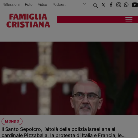
Riflessioni
Foto
Video
Podcast
Privacy Policy
Chi siamo
Contatti
Pubblicità
Attualità
Registrati
Redazione
Italia
FRANCESCANI
Cronaca
Politica
Mondo
Economia
Legalità
e
giustizia
Sport
Interviste
Papa
MONDO
Papa
Il Santo Sepolcro, l’altolà della polizia israeliana al
cardinale Pizzaballa, la protesta di Italia e Francia, le