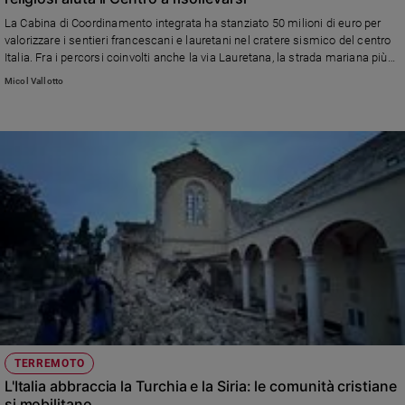
Ambiente
La Cabina di Coordinamento integrata ha stanziato 50 milioni di euro per
e
valorizzare i sentieri francescani e lauretani nel cratere sismico del centro
Creato
Italia. Fra i percorsi coinvolti anche la via Lauretana, la strada mariana più
Volontariato
antica del mondo
Micol Vallotto
Diritti
Aziende
di
valore
Caso
della
settimana
Migranti
Diversità
e
inclusione
Costume
TERREMOTO
Cultura
e
L'Italia abbraccia la Turchia e la Siria: le comunità cristiane
spettacoli
si mobilitano