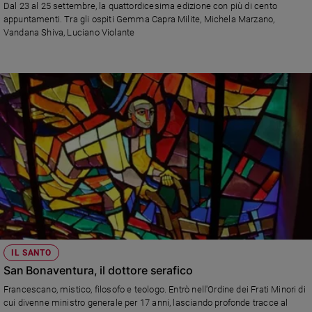
Dal 23 al 25 settembre, la quattordicesima edizione con più di cento
e
appuntamenti. Tra gli ospiti Gemma Capra Milite, Michela Marzano,
giovani
Vandana Shiva, Luciano Violante
Adolescenza
Bioetica
Vai
Riflessioni
Foto
Video
IL SANTO
San Bonaventura, il dottore serafico
Podcast
Francescano, mistico, filosofo e teologo. Entrò nell'Ordine dei Frati Minori di
cui divenne ministro generale per 17 anni, lasciando profonde tracce al
Privacy