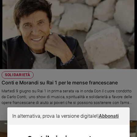
SOLIDARIETÀ
Conti e Morandi su Rai 1 per le mense francescane
Martedì 9 giugno su Rai 1 in prima serata va in onda Con il cuore condotto
da Carlo Conti,: uno show di musica, spiritualità e solidarietà a favore delle
opere francescane di aiuto ai poveri che si possono sostenere con l'sms
solidale 45515
In alternativa, prova la versione digitale!
|
Abbonati