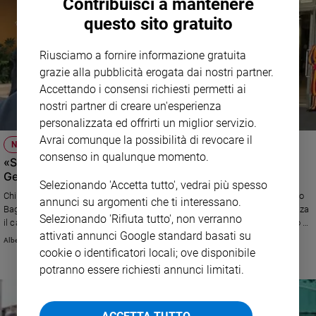
Contribuisci a mantenere
questo sito gratuito
Riusciamo a fornire informazione gratuita
grazie alla pubblicità erogata dai nostri partner.
Accettando i consensi richiesti permetti ai
nostri partner di creare un'esperienza
personalizzata ed offrirti un miglior servizio.
Avrai comunque la possibilità di revocare il
NOMINE
consenso in qualunque momento.
«Sono e resto un frate»: parla il nuovo arcivescovo di
Genova
Selezionando 'Accetta tutto', vedrai più spesso
Chi è padre Marco Tasca, il francescano, successore del cardinale Angelo
annunci su argomenti che ti interessano.
Bagnasco alla guida dell'arcidiocesi di Genova. Chi lo conosce ne apprezza
Selezionando 'Rifiuta tutto', non verranno
il carattere gioviale e la grande spontaneità. Il vescovo di Padova: «Uomo di
attivati annunci Google standard basati su
fede e di grande spessore umano, spirituale e culturale».
Alberto Laggia
cookie o identificatori locali; ove disponibile
potranno essere richiesti annunci limitati.