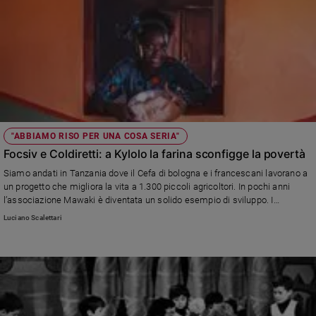
"ABBIAMO RISO PER UNA COSA SERIA"
Focsiv e Coldiretti: a Kylolo la farina sconfigge la povertà
Siamo andati in Tanzania dove il Cefa di bologna e i francescani lavorano a
un progetto che migliora la vita a 1.300 piccoli agricoltori. In pochi anni
l’associazione Mawaki è diventata un solido esempio di sviluppo. I
contadini riescono a guadagnare di più e c’è maggiore sicurezza
Luciano Scalettari
alimentare. È una delle 40 realtà sostenute quest’anno dalla campagna
“Abbiamo riso per una cosa seria”, l'iniziativa di Focsiv e Coldiretti