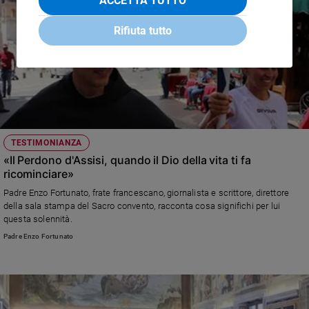
ACCETTA TUTTO
Rifiuta tutto
TESTIMONIANZA
«Il Perdono d'Assisi, quando il Dio della vita ti fa
ricominciare»
Padre Enzo Fortunato, frate francescano, giornalista e scrittore, direttore
della sala stampa del Sacro convento, racconta cosa significhi per lui
questa solennità.
Padre Enzo Fortunato