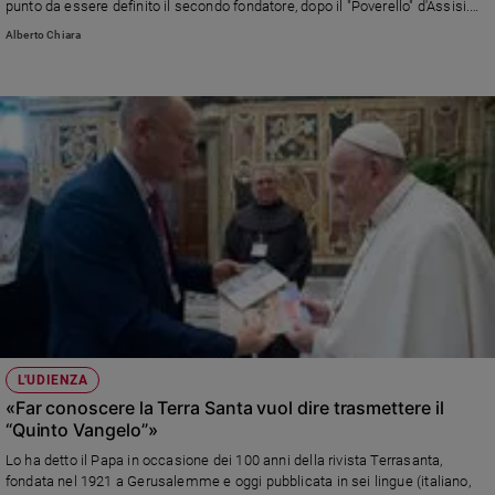
punto da essere definito il secondo fondatore, dopo il "Poverello" d'Assisi.
Policy
Insegnò a Parigi e formò intorno a sé una reputatissima scuola. Fu molto
Alberto Chiara
amico di san Tommaso d'Aquino. Papa Ratzinger dedicò a lui un'intera
udienza del mercoledì, il 3 marzo 2010. Tessendone le lodi.
Chi
siamo
Contatti
Pubblicità
Registrati
Redazione
L'UDIENZA
Social
«Far conoscere la Terra Santa vuol dire trasmettere il
“Quinto Vangelo”»
Lo ha detto il Papa in occasione dei 100 anni della rivista Terrasanta,
fondata nel 1921 a Gerusalemme e oggi pubblicata in sei lingue (italiano,