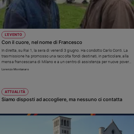
L'EVENTO
Con il cuore, nel nome di Francesco
In diretta, su Rai 1, la sera di venerdì 3 giugno. Ha condotto Carlo Conti. La
trasmissione ha promosso una raccolta fondi destinati, in particolare, alla
mensa francescana di Milano e a un centro di assistenza per nuove povertà
a Rimini. Ma il ricavato servirà anche per sostenere le popolazioni di Etiopia,
Lorenzo Montanaro
Burkina Faso e Perù. Fino al 18 giugno Sms solidale al 45504.
ATTUALITÀ
Siamo disposti ad accogliere, ma nessuno ci contatta