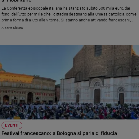
Sanremo
La Conferenza episcopale italiana ha stanziato subito 500 mila euro, dai
fondi dell'Otto per mille che i cittadini destinano alla Chiesa cattolica, come
2026
prima forma di aiuto alle vittime. Si stanno anche attivando francescani,
Cinema,
domenicani, salesiani e altre famiglie religiose presenti nei due Paesi
Alberto Chiara
Tv
devastati dal sisma. Come aiutare
e
streaming
Libri
Musica
Arte
Famiglia
ed
educazione
Genitori
e
figli
Nonni
EVENTI
Coppia
Festival francescano: a Bologna si parla di fiducia
Scuola