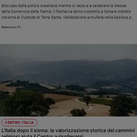
Chiesa
giustificazioni di Tel Aviv: tutto quello che sappiamo di un
Bloccato dalla polizia israeliana mentre si recava a celebrare la Messa
episodio gravissimo
Chiesa
della Domenica delle Palme, il Patriarca latino costretto a tornare indietro
insieme al Custode di Terra Santa. Celebrazione annullata nella basilica per
la prima volta dopo secoli, sullo sfondo delle restrizioni di sicurezza legate
Fede
Redazione FC
alla guerra e delle tensioni diplomatiche che ne sono seguite
e
spiritualità
Santi
Devozione
e
fede
Parola
del
giorno
Santo
del
giorno
Società
CENTRO ITALIA
e
L'Italia dopo il sisma: la valorizzazione storica dei cammini
valori
religiosi aiuta il Centro a risollevarsi