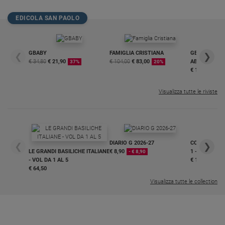
EDICOLA SAN PAOLO
GBABY
FAMIGLIA CRISTIANA
GBABY DIGITA
❮
❯
€ 34,80
€ 21,90
€ 104,00
€ 83,00
ABBONAMEN
37%
20%
€ 16,99
Visualizza tutte le riviste
DIARIO G 2026-27
COLLANA ARS
❮
❯
LE GRANDI BASILICHE ITALIANE
€ 8,90
1 - 2
- € 8,90
- VOL DA 1 AL 5
€ 18,50
€ 64,50
Visualizza tutte le collection