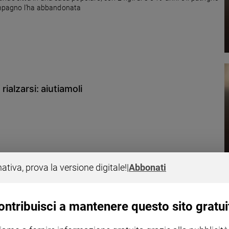
compagno l’ha abbandonata
rialzarsi: aiutiamoli
nativa, prova la versione digitale!
|
Abbonati
non autonomi chiedono aiuto
ontribuisci a mantenere questo sito gratui
 perché non può permettersi le cure mediche. Suo marito è ricoverato
idità la famiglia non riesce a mantenere i due figli di 20 e 24 anni.