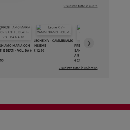
Visualizza tutte le riviste
IN DIALO
LEONE XIV - CAMMINIAMO
€ 34,90
❯
GHIAMO MARIA CON
INSIEME
PREGHIAMO MARIA CON
I E BEATI - VOL. DA 6
€ 12,90
SANTI E BEATI - VOL. DA 1
A 5
,50
€ 24,50
Visualizza tutte le collection