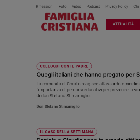
Riflessioni
Foto
Video
Podcast
Privacy Policy
Chi
Attualità
ATTUALITÀ
Italia
Cronaca
Politica
SOLIDARIETA
Mondo
Economia
COLLOQUI CON IL PADRE
Quegli italiani che hanno pregato per 
Legalità
e
La comunità di Corato reagisce all'assurdo omicidio 
giustizia
l'importanza di percorsi educativi per prevenire la v
Sport
di don Stefano Stimamiglio.
Interviste
Don Stefano Stimamiglio
Papa
Papa
IL CASO DELLA SETTIMANA