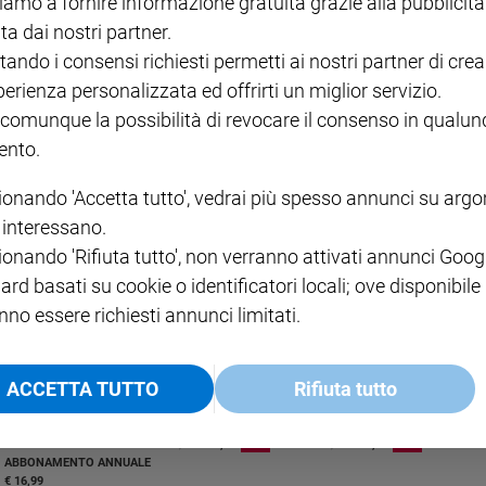
iamo a fornire informazione gratuita grazie alla pubblicità
ta dai nostri partner.
tando i consensi richiesti permetti ai nostri partner di crea
perienza personalizzata ed offrirti un miglior servizio.
 comunque la possibilità di revocare il consenso in qualu
nto.
a
 necessità della solidarietà e della condivisione con chi è bisognoso.
ionando 'Accetta tutto', vedrai più spesso annunci su arg
i interessano.
ionando 'Rifiuta tutto', non verranno attivati annunci Goog
ard basati su cookie o identificatori locali; ove disponibile
nno essere richiesti annunci limitati.
ACCETTA TUTTO
Rifiuta tutto
I LOVE ENGLISH JUNIOR
CREDERE
IL G
GBABY DIGITALE -
€ 69,00
€ 43,90
€ 98,80
€ 49,90
€ 11
35%
49%
ABBONAMENTO ANNUALE
€ 16,99