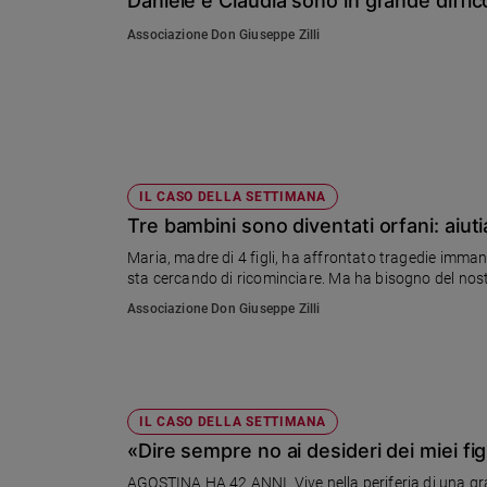
Daniele e Claudia sono in grande diffico
Chiesa
Associazione Don Giuseppe Zilli
Chiesa
Fede
e
spiritualità
Santi
Devozione
IL CASO DELLA SETTIMANA
e
Tre bambini sono diventati orfani: aiut
fede
Maria, madre di 4 figli, ha affrontato tragedie immani
Parola
sta cercando di ricominciare. Ma ha bisogno del nostro
del
giorno
Associazione Don Giuseppe Zilli
Santo
del
giorno
IL CASO DELLA SETTIMANA
Società
«Dire sempre no ai desideri dei miei fi
e
valori
AGOSTINA HA 42 ANNI. Vive nella periferia di una grand