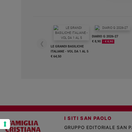
e
giovani
Adolescenza
Bioetica
DIARIO G 2026-27
€ 8,90
- € 8,90
❮
LE GRANDI BASILICHE
Vai
ITALIANE - VOL DA 1 AL 5
€ 64,50
Riflessioni
Foto
Video
Podcast
I SITI SAN PAOLO
GRUPPO EDITORIALE SAN 
Privacy