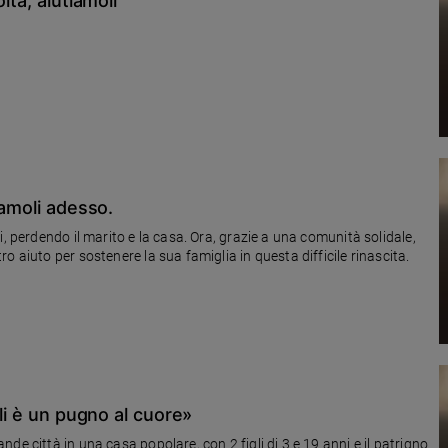
ltà, aiutiamoli
iamoli adesso.
, perdendo il marito e la casa. Ora, grazie a una comunità solidale,
 aiuto per sostenere la sua famiglia in questa difficile rinascita.
gli è un pugno al cuore»
e città in una casa popolare, con 2 figli di 3 e 19 anni e il patrigno