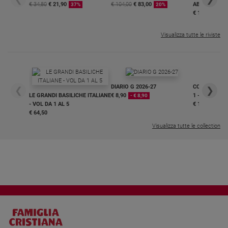
€ 34,80
€ 21,90
€ 104,00
€ 83,00
ABBONAMEN
37%
20%
€ 16,99
Visualizza tutte le riviste
DIARIO G 2026-27
COLLANA ARS
❮
❯
LE GRANDI BASILICHE ITALIANE
€ 8,90
1 - 2
- € 8,90
- VOL DA 1 AL 5
€ 18,50
€ 64,50
Visualizza tutte le collection