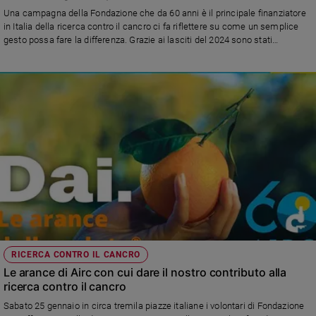
Chiesa
Una campagna della Fondazione che da 60 anni è il principale finanziatore
Chiesa
in Italia della ricerca contro il cancro ci fa riflettere su come un semplice
gesto possa fare la differenza. Grazie ai lasciti del 2024 sono stati
sostenuti direttamente 50 progetti pluriennali intitolati a testatori. Tutte le
Fede
informazioni per diventare protagonisti di questa grande azione di
e
spiritualità
solidarietà
Santi
Devozione
e
fede
Parola
del
giorno
Santo
del
giorno
RICERCA CONTRO IL CANCRO
Le arance di Airc con cui dare il nostro contributo alla
Società
ricerca contro il cancro
e
valori
Sabato 25 gennaio in circa tremila piazze italiane i volontari di Fondazione