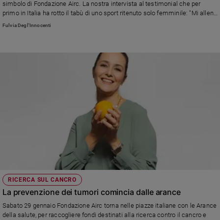
simbolo di Fondazione Airc. La nostra intervista al testimonial che per
Sanremo
primo in Italia ha rotto il tabù di uno sport ritenuto solo femminile: "Mi alleno
8 ore al giorno, ma studio anche Biologia all'università. Prossimo obiettivo,
2026
Fulvia Degl'Innocenti
vincere le Olimpiadi"
Cinema,
Tv
e
streaming
Libri
Musica
Arte
Famiglia
ed
educazione
Genitori
e
figli
RICERCA SUL CANCRO
La prevenzione dei tumori comincia dalle arance
Nonni
Coppia
Sabato 29 gennaio Fondazione Airc torna nelle piazze italiane con le Arance
della salute, per raccogliere fondi destinati alla ricerca contro il cancro e
Scuola