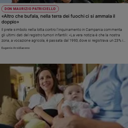
DON MAURIZIO PATRICIELLO
«Altro che bufala, nella terra dei fuochi ci si ammala il
doppio»
Il prete simbolo nella lotta contro l'inquinamento in Campania commenta
gli ultimi dati del registro tumori infantili: «La vera notizia è che la nostra
zona, a vocazione agricola, è passata dal 1993, dove si registrava un 23% in
meno di tumori infantili rispetto alla media nazionale, ad ora in cui siamo
Eugenio Arcidiacono
allineati al resto d'Italia. E' proprio questo il dramma». Il Governatore De
Luca ha davvero poco da festeggiare.