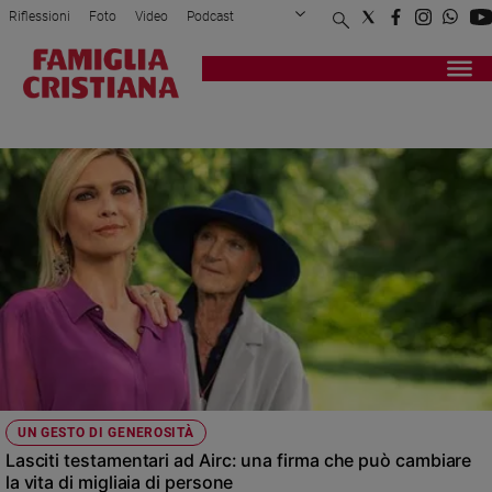
Riflessioni
Foto
Video
Podcast
Privacy Policy
Chi siamo
Contatti
Pubblicità
Attualità
Registrati
Redazione
Italia
TUMORI
Cronaca
Politica
Mondo
Economia
Legalità
e
giustizia
Sport
Interviste
Papa
UN GESTO DI GENEROSITÀ
Papa
Lasciti testamentari ad Airc: una firma che può cambiare
la vita di migliaia di persone