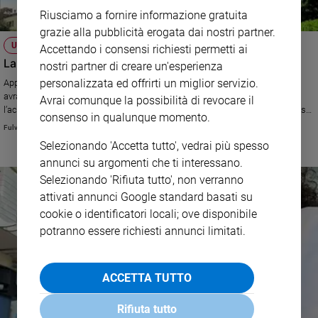
Riusciamo a fornire informazione gratuita
grazie alla pubblicità erogata dai nostri partner.
UMANITÀ
Accettando i consensi richiesti permetti ai
La casa del sollievo Vidas per i piccoli malati terminali
nostri partner di creare un'esperienza
personalizzata ed offrirti un miglior servizio.
Appena inaugurata a Milano, offre assistenza completa e gratuita e che
avrà tre funzioni principali: il sollievo, l’abilitazione dei genitori,
Avrai comunque la possibilità di revocare il
l’accompagnamento al fine vita. Ce ne aveva parlato il presidente di Vidas
consenso in qualunque momento.
Ferruccio De Bortoli
Fulvia Degl'Innocenti
Selezionando 'Accetta tutto', vedrai più spesso
annunci su argomenti che ti interessano.
Selezionando 'Rifiuta tutto', non verranno
attivati annunci Google standard basati su
cookie o identificatori locali; ove disponibile
potranno essere richiesti annunci limitati.
ACCETTA TUTTO
Rifiuta tutto