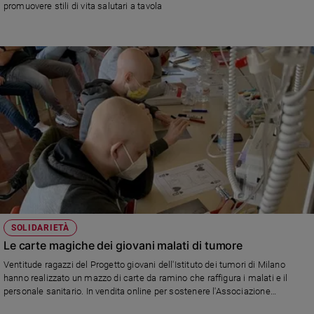
promuovere stili di vita salutari a tavola
e
giovani
Adolescenza
Bioetica
Vai
Riflessioni
Foto
SOLIDARIETÀ
Video
Le carte magiche dei giovani malati di tumore
Ventitude ragazzi del Progetto giovani dell'Istituto dei tumori di Milano
Podcast
hanno realizzato un mazzo di carte da ramino che raffigura i malati e il
personale sanitario. In vendita online per sostenere l'Associazione
Garavaglia
Privacy