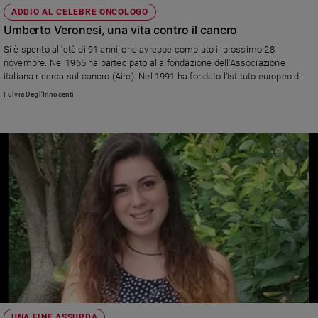
ADDIO AL CELEBRE ONCOLOGO
Umberto Veronesi, una vita contro il cancro
Si è spento all'età di 91 anni, che avrebbe compiuto il prossimo 28
novembre. Nel 1965 ha partecipato alla fondazione dell'Associazione
italiana ricerca sul cancro (Airc). Nel 1991 ha fondato l'Istituto europeo di
oncologia. Un'intera esistenza spesa nella lotta contro i tumori, all'insegna
Fulvia Degl'Innocenti
dell'umanizzazione delle cure e del rispetto del malato.
UNA FINE ASSURDA