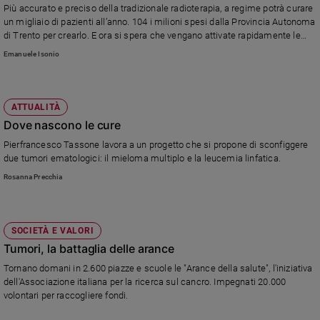
Più accurato e preciso della tradizionale radioterapia, a regime potrà curare
un migliaio di pazienti all’anno. 104 i milioni spesi dalla Provincia Autonoma
di Trento per crearlo. E ora si spera che vengano attivate rapidamente le
convenzioni con le altre Regioni per accogliere pazienti da tutta Italia
Emanuele Isonio
ATTUALITÀ
Dove nascono le cure
Pierfrancesco Tassone lavora a un progetto che si propone di sconfiggere
due tumori ematologici: il mieloma multiplo e la leucemia linfatica.
Rosanna Precchia
SOCIETÀ E VALORI
Tumori, la battaglia delle arance
Tornano domani in 2.600 piazze e scuole le "Arance della salute", l'iniziativa
dell'Associazione italiana per la ricerca sul cancro. Impegnati 20.000
volontari per raccogliere fondi.