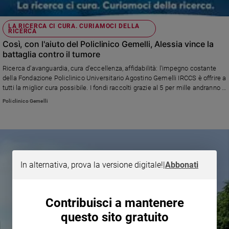
LA RICERCA CI CURA. CURIAMOCI DELLA
RICERCA
Così, con l'aiuto del Policlinico Gemelli, Alessia vince la
battaglia contro il tumore
Ricerca d'avanguardia, cura d'eccellenza, affidabilità: l'impegno costante
della Fondazione Policlinico Universitario Agostino Gemelli IRCCS è offrire a
tutti la miglior cura possibile. I fondi raccolti grazie al 5 per mille andranno a
sostenere la ricerca di cure più accessibili e terapie sempre più innovative.
Policlinico Gemelli
La ricerca ci cura. Curiamoci della ricerca
In alternativa, prova la versione digitale!
|
Abbonati
Contribuisci a mantenere
questo sito gratuito