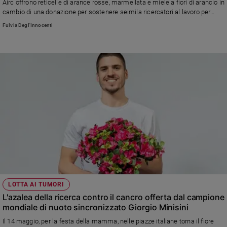
Airc offrono reticelle di arance rosse, marmellata e miele a fiori di arancio in
Ambiente
cambio di una donazione per sostenere seimila ricercatori al lavoro per
e
scoprire nuove cure contro il cancro. AIRC oggi è il principale polo privato di
Fulvia Degl'Innocenti
Creato
finanziamento della ricerca oncologica indipendente in Italia
Volontariato
Diritti
Aziende
di
valore
Caso
della
settimana
Migranti
Diversità
e
inclusione
Costume
LOTTA AI TUMORI
L'azalea della ricerca contro il cancro offerta dal campione
Cultura
mondiale di nuoto sincronizzato Giorgio Minisini
e
Il 14 maggio, per la festa della mamma, nelle piazze italiane torna il fiore
spettacoli