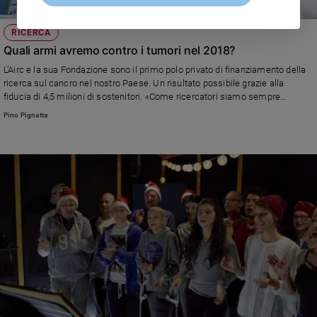
RICERCA
Quali armi avremo contro i tumori nel 2018?
L’Airc e la sua Fondazione sono il primo polo privato di finanziamento della
ricerca sul cancro nel nostro Paese. Un risultato possibile grazie alla
fiducia di 4,5 milioni di sostenitori. «Come ricercatori siamo sempre
concentrati sui fallimenti, cioè sui tumori che non riusciamo a capire e sui
Pino Pignatta
pazienti che non riusciamo a curare. Quindi continuiamo a lavorare con
tenacia»