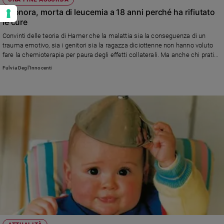
Eleonora, morta di leucemia a 18 anni perché ha rifiutato
le cure
Convinti delle teoria di Hamer che la malattia sia la conseguenza di un
trauma emotivo, sia i genitori sia la ragazza diciottenne non hanno voluto
fare la chemioterapia per paura degli effetti collaterali. Ma anche chi pratica
la medicina naturale di fronte a certe patologie non ha esitazioni a
Fulvia Degl'Innocenti
suggerire cure tradizionali e di comprovata efficacia