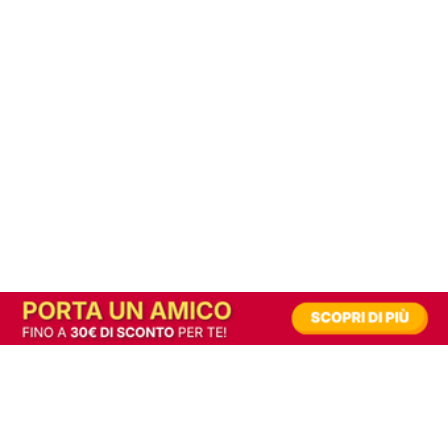
In alternativa, prova la versione digitale!
|
Abbonati
Contribuisci a mantenere questo sito gratuito
Riusciamo a fornire informazione gratuita grazie alla pubblicità erogata dai nostri
partner.
Accettando i consensi richiesti permetti ai nostri partner di creare un'esperienza