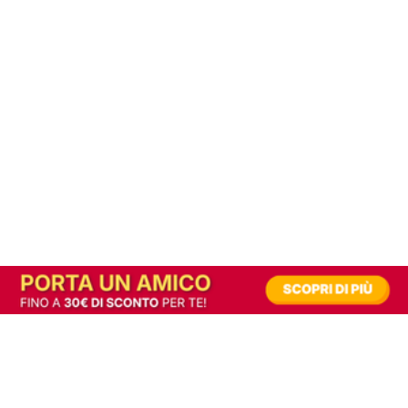
In alternativa, prova la versione digitale!
|
Abbonati
Contribuisci a mantenere questo sito gratuito
Riusciamo a fornire informazione gratuita grazie alla pubblicità erogata dai nostri
partner.
Accettando i consensi richiesti permetti ai nostri partner di creare un'esperienza