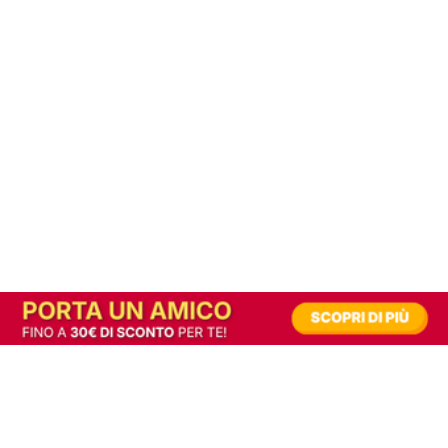
In alternativa, prova la versione digitale!
|
Abbonati
Contribuisci a mantenere questo sito gratuito
Riusciamo a fornire informazione gratuita grazie alla pubblicità erogata dai nostri
partner.
Accettando i consensi richiesti permetti ai nostri partner di creare un'esperienza