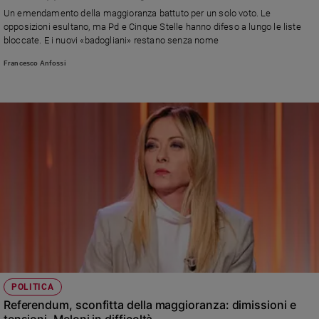
Chiesa
Un emendamento della maggioranza battuto per un solo voto. Le
Chiesa
opposizioni esultano, ma Pd e Cinque Stelle hanno difeso a lungo le liste
bloccate. E i nuovi «badogliani» restano senza nome
Fede
Francesco Anfossi
e
spiritualità
Santi
Devozione
e
fede
Parola
del
giorno
Santo
del
giorno
Società
POLITICA
e
Referendum, sconfitta della maggioranza: dimissioni e
valori
tensioni, Meloni in difficoltà