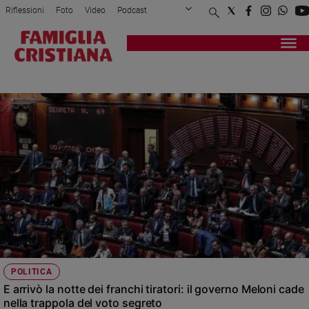
Riflessioni
Foto
Video
Podcast
Privacy Policy
Chi siamo
Contatti
Pubblicità
Attualità
Registrati
Redazione
Italia
FORZA ITALIA
Cronaca
Politica
Mondo
Economia
Legalità
e
giustizia
Sport
Interviste
Papa
POLITICA
Papa
E arrivò la notte dei franchi tiratori: il governo Meloni cade
nella trappola del voto segreto