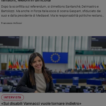
Ambiente
Dopo la sconfitta sul referendum, si dimettono Santanchè, Delmastro e
e
Bartolozzi. Ma anche in Forza Italia esce di scena Gasparri, sfiduciato dai
Creato
suoi e dalla presidente di Mediaset. Ma le responsabilità politiche restano
Volontariato
opache: più che giustizia, sembra un regolamento di conti interno alla
Francesco Anfossi
maggioranza in vista del 2027
Diritti
Aziende
di
valore
Caso
della
settimana
Migranti
Diversità
e
inclusione
Costume
Cultura
INTERVISTA
e
«Sui disabili Vannacci vuole tornare indietro»
spettacoli