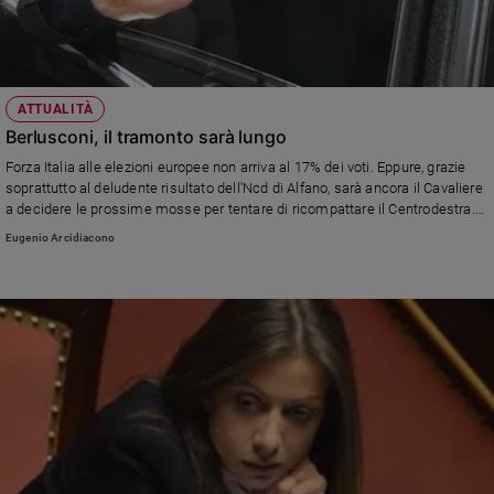
ATTUALITÀ
Berlusconi, il tramonto sarà lungo
Forza Italia alle elezioni europee non arriva al 17% dei voti. Eppure, grazie
soprattutto al deludente risultato dell'Ncd di Alfano, sarà ancora il Cavaliere
a decidere le prossime mosse per tentare di ricompattare il Centrodestra.
Sarà la volta buona per giocare la carta di sua figlia Marina?
Eugenio Arcidiacono