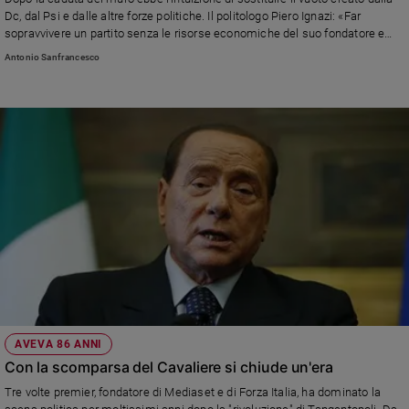
e
Dc, dal Psi e dalle altre forze politiche. Il politologo Piero Ignazi: «Far
sopravvivere un partito senza le risorse economiche del suo fondatore e
giovani
leader sarà molto difficile. Può darsi che sopravviva ma resterà ai margini e
Antonio Sanfrancesco
Adolescenza
non al centro della politica»
Bioetica
Vai
Riflessioni
Foto
Video
AVEVA 86 ANNI
Podcast
Con la scomparsa del Cavaliere si chiude un'era
Tre volte premier, fondatore di Mediaset e di Forza Italia, ha dominato la
Privacy