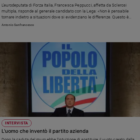
L’eurodeputata di Forza Italia, Francesca Peppucci, affetta da Sclerosi
Sanremo
multipla, risponde al generale candidato con la Lega: «Non è pensabile
2026
tornare indietro a situazioni dove si evidenziano le differenze. Questo è
Cinema,
intollerabile e discriminatorio. Vivo una condizione di disabilità e mi sento di
Antonio Sanfrancesco
parlare per tante persone che sono nella mia stessa situazione»
Tv
e
streaming
Libri
Musica
Arte
Famiglia
ed
educazione
Genitori
e
figli
Nonni
INTERVISTA
L'uomo che inventò il partito azienda
Coppia
Scuola
Dopo la caduta del muro ebbe l'intuizione di sostituire il vuoto creato dalla