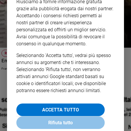
Riusciamo a fornire informazione gratuita
grazie alla pubblicità erogata dai nostri partner.
Accettando i consensi richiesti permetti ai
nostri partner di creare un'esperienza
personalizzata ed offrirti un miglior servizio.
Avrai comunque la possibilità di revocare il
consenso in qualunque momento.
REGIONALI
Selezionando 'Accetta tutto', vedrai più spesso
Emilia e Calabria, oltre cinque milioni alle urne
annunci su argomenti che ti interessano.
Selezionando 'Rifiuta tutto', non verranno
Francesco Anfossi
attivati annunci Google standard basati su
cookie o identificatori locali; ove disponibile
potranno essere richiesti annunci limitati.
ACCETTA TUTTO
Rifiuta tutto