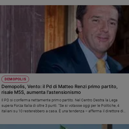
DEMOPOLIS
Demopolis, Vento: il Pd di Matteo Renzi primo partito,
risale M5S, aumenta l'astensionismo
Il PD si conferma nettamente primo partito. Nel Centro Destra la Lega
supera Forza Italia di oltre 3 punti. “Se si votasse oggi per le Politiche, 4
italiani su 10 resterebbero a casa. È una tendenza – afferma il direttore di
Demopolis Pietro Vento – che peserà, in modo rilevante, anche sul voto di
maggio per le Regionali”.