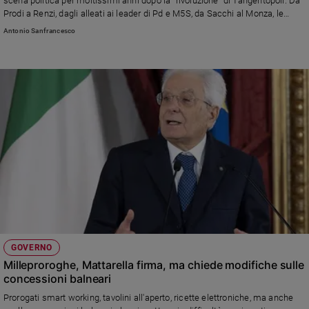
scena politica per moltissimi anni dopo la "rivoluzione" di Tangentopoli. Da
Prodi a Renzi, dagli alleati ai leader di Pd e M5S, da Sacchi al Monza, le
Policy
reazioni del mondo istituzionale, politico e sportivo
Antonio Sanfrancesco
Chi
siamo
Contatti
Pubblicità
Registrati
Redazione
GOVERNO
Social
Milleproroghe, Mattarella firma, ma chiede modifiche sulle
concessioni balneari
Prorogati smart working, tavolini all'aperto, ricette elettroniche, ma anche