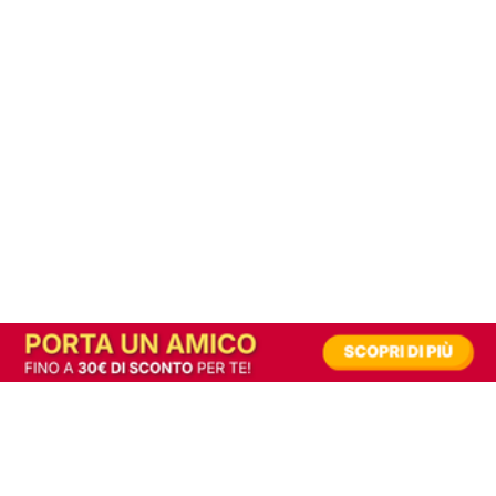
In alternativa, prova la versione digitale!
|
Abbonati
Contribuisci a mantenere questo sito gratuito
Riusciamo a fornire informazione gratuita grazie alla pubblicità erogata dai nostri
partner.
Accettando i consensi richiesti permetti ai nostri partner di creare un'esperienza