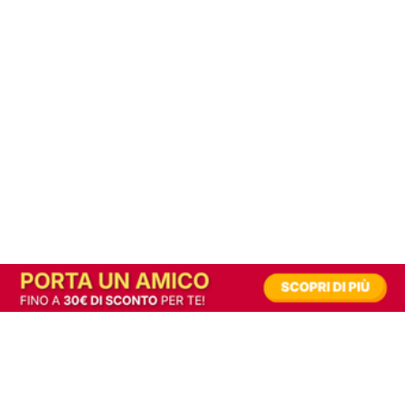
In alternativa, prova la versione digitale!
|
Abbonati
Contribuisci a mantenere questo sito gratuito
Riusciamo a fornire informazione gratuita grazie alla pubblicità erogata dai nostri
partner.
Accettando i consensi richiesti permetti ai nostri partner di creare un'esperienza