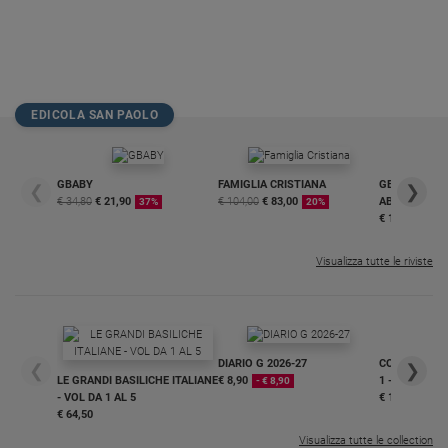
EDICOLA SAN PAOLO
GBABY
FAMIGLIA CRISTIANA
GBABY DIGITA
❮
❯
€ 34,80
€ 21,90
€ 104,00
€ 83,00
ABBONAMEN
37%
20%
€ 16,99
Visualizza tutte le riviste
DIARIO G 2026-27
COLLANA ARS
❮
❯
LE GRANDI BASILICHE ITALIANE
€ 8,90
1 - 2
- € 8,90
- VOL DA 1 AL 5
€ 18,50
€ 64,50
Visualizza tutte le collection