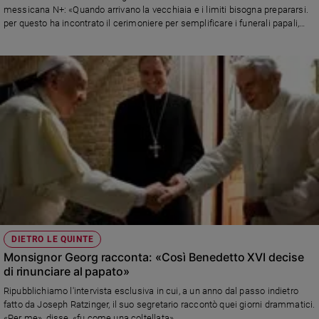
messicana N+: «Quando arrivano la vecchiaia e i limiti bisogna prepararsi.
Sanremo
per questo ha incontrato il cerimoniere per semplificare i funerali papali,
2026
che saranno molto più semplici». Sulle dimissioni: «Non ci ho mai
pensato». E sui viaggi del 2024: «L’unico confermato è quello in Belgio.
Cinema,
Forse andrò in Argentina»
Tv
e
streaming
Libri
Musica
Arte
Famiglia
ed
educazione
Genitori
DIETRO LE QUINTE
e
Monsignor Georg racconta: «Così Benedetto XVI decise
figli
di rinunciare al papato»
Nonni
Ripubblichiamo l'intervista esclusiva in cui, a un anno dal passo indietro
Coppia
fatto da Joseph Ratzinger, il suo segretario raccontò quei giorni drammatici.
Scuola
«Per me», disse, «fu come una coltellata».