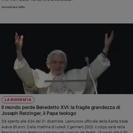
e
Annachiara Valle
giovani
Adolescenza
Bioetica
Vai
Riflessioni
Foto
LA BIOGRAFIA
Video
Il mondo perde Benedetto XVI: la fragile grandezza di
Joseph Ratzinger, il Papa teologo
Podcast
S'è spento alle 9,34 del 31 dicembre. L'annuncio ufficiale della Santa Sede.
Aveva 95 anni. Dalla mattina di lunedì 2 gennaio 2023, il corpo sarà nella
Privacy
Basilica di San Pietro in Vaticano per il saluto dei fedeli. I funerali alle 9,30