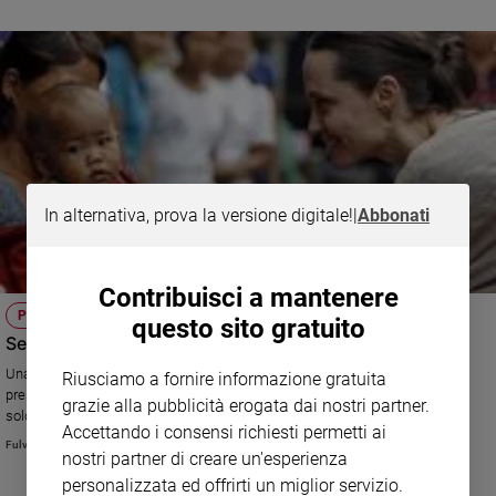
preghiera» e «coltiva questo rapporto, a volte con delle visite, a volte con
delle chiamate telefoniche. Stiamo vivendo questa realtà inedita ma bella e
consolante»
In alternativa, prova la versione digitale!
|
Abbonati
Contribuisci a mantenere
POLEMICHE
questo sito gratuito
Se la Jolie pianta in asso l'Ong
Una consulenza da 150 mila euro, l'attrice si infuria e lascia Halo Trust,
Riusciamo a fornire informazione gratuita
prestigiosa organizzazione inglese che ripulisce i campi minati. Troppi
grazie alla pubblicità erogata dai nostri partner.
soldi per un intento umanitario?
Accettando i consensi richiesti permetti ai
Fulvio Scaglione
nostri partner di creare un'esperienza
personalizzata ed offrirti un miglior servizio.