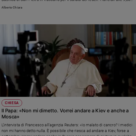
del 5 gennaio, presieduti da papa Francesco. La vita e le opere di un uomo
Policy
Alberto Chiara
mite dalla fede forte. Che ha lasciato il segno della storia del cristianesimo
e della cultura contemporanei. Il primo aprile 2005, a Subiaco, parlò a cuore
Chi
aperto delle sfide palesi e subdole della modernità in un discorso che, per
lucidità e coraggio, convinse molti cardinali elettori a votarlo come Papa
siamo
qualche giorno dopo. L'11 febbraio 2013 rinunciò al pontificato, diventando il
primo Papa emerito dell'era moderna
Contatti
Pubblicità
Registrati
Redazione
CHIESA
Il Papa: «Non mi dimetto. Vorrei andare a Kiev e anche a
Social
Mosca»
L’intervista di Francesco all'agenzia Reuters: «Io malato di cancro? I medici
non mi hanno detto nulla. È possibile che riesca ad andare a Kiev, forse a