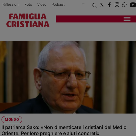
Riflessioni
Foto
Video
Podcast
Privacy Policy
Chi siamo
Contatti
Pubblicità
Attualità
Registrati
Redazione
Italia
DIMISSIONI
Cronaca
Politica
Mondo
Economia
Legalità
e
giustizia
Sport
Interviste
Papa
MONDO
Papa
Il patriarca Sako: «Non dimenticate i cristiani del Medio
Oriente. Per loro preghiere e aiuti concreti»