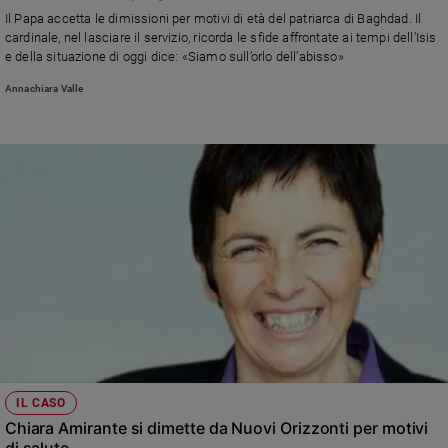
Chiesa
Il Papa accetta le dimissioni per motivi di età del patriarca di Baghdad. Il
Chiesa
cardinale, nel lasciare il servizio, ricorda le sfide affrontate ai tempi dell’Isis
e della situazione di oggi dice: «Siamo sull’orlo dell’abisso»
Fede
Annachiara Valle
e
spiritualità
Santi
Devozione
e
fede
Parola
del
giorno
Santo
del
giorno
Società
IL CASO
e
Chiara Amirante si dimette da Nuovi Orizzonti per motivi
valori
di salute