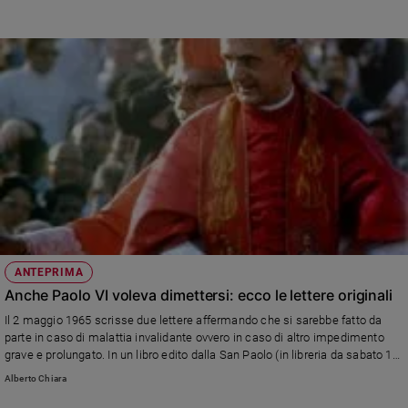
ANTEPRIMA
Anche Paolo VI voleva dimettersi: ecco le lettere originali
Il 2 maggio 1965 scrisse due lettere affermando che si sarebbe fatto da
parte in caso di malattia invalidante ovvero in caso di altro impedimento
grave e prolungato. In un libro edito dalla San Paolo (in libreria da sabato 19
maggio) padre Leonardo Sapienza le pubblica per la prima volta con un
Alberto Chiara
commento di papa Francesco. Ampio servizio sul numero 20 di Famiglia
Cristiana