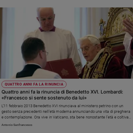
QUATTRO ANNI FA LA RINUNCIA
Quattro anni fa la rinuncia di Benedetto XVI. Lombardi:
«Francesco si sente sostenuto da lui»
L’11 febbraio 2013 Benedetto XVI rinunciava al ministero petrino con un
gesto senza precedenti nell’età moderna annunciando una vita di preghiera
e contemplazione. Ora vive in Vaticano, sta bene nonostante l’età e coltiva
con papa Francesco un rapporto di fratellanza. Bergoglio, spiega padre
Antonio Sanfrancesco
Federico Lombardi, sente «il sostegno di questa presenza e di questa