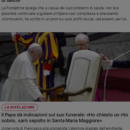
Ambiente
La Fondatrice spiega che, a casua dei suoi problemi di salute, non le è
e
possibile continuare a guidare un'Opera così complessa e stressante:
Creato
«Continuerò», ha scritto in un post sui suoi profili social, «ad esserci per tutti
Volontariato
voi in questa nostra grande famiglia, ma in maniera diversa»
Diritti
Aziende
di
valore
Caso
della
settimana
Migranti
Diversità
e
inclusione
Costume
LA RIVELAZIONE
Il Papa dà indicazioni sul suo funerale: «Ho chiesto un rito
Cultura
sobrio, sarò sepolto in Santa Maria Maggiore»
e
spettacoli
L’intervista di Francesco alla giornalista Valentina Alazraki dell’emittente