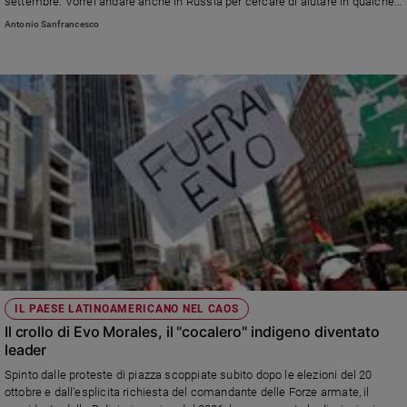
settembre. Vorrei andare anche in Russia per cercare di aiutare in qualche
modo, mi piacerebbe andare in entrambe le capitali»
Antonio Sanfrancesco
IL PAESE LATINOAMERICANO NEL CAOS
Il crollo di Evo Morales, il "cocalero" indigeno diventato
leader
Spinto dalle proteste di piazza scoppiate subito dopo le elezioni del 20
ottobre e dall'esplicita richiesta del comandante delle Forze armate, il