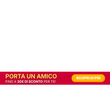
In alternativa, prova la versione digitale!
|
Abbonati
Contribuisci a mantenere questo sito gratuito
Riusciamo a fornire informazione gratuita grazie alla pubblicità erogata dai nostri
partner.
Accettando i consensi richiesti permetti ai nostri partner di creare un'esperienza