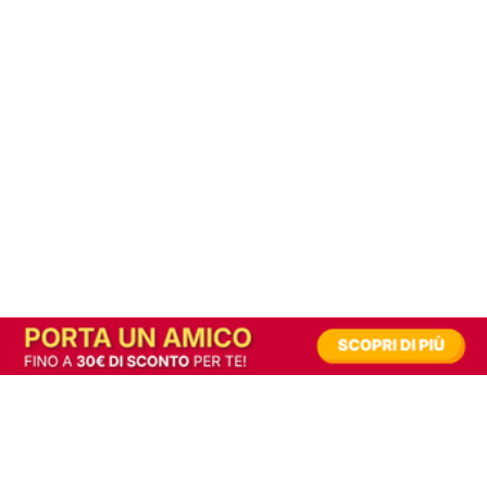
In alternativa, prova la versione digitale!
|
Abbonati
Contribuisci a mantenere questo sito gratuito
Riusciamo a fornire informazione gratuita grazie alla pubblicità erogata dai nostri
partner.
Accettando i consensi richiesti permetti ai nostri partner di creare un'esperienza