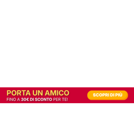
In alternativa, prova la versione digitale!
|
Abbonati
Contribuisci a mantenere questo sito gratuito
Riusciamo a fornire informazione gratuita grazie alla pubblicità erogata dai nostri
partner.
Accettando i consensi richiesti permetti ai nostri partner di creare un'esperienza