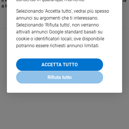
Il Papa e l’arcivescova, una foto che rimarrà nella memoria
e
a lungo
Selezionando 'Accetta tutto', vedrai più spesso
giovani
annunci su argomenti che ti interessano.
Adolescenza
Selezionando 'Rifiuta tutto', non verranno
Bioetica
attivati annunci Google standard basati su
cookie o identificatori locali; ove disponibile
potranno essere richiesti annunci limitati.
Vai
ACCETTA TUTTO
Riflessioni
Rifiuta tutto
LEGGI ALTRO
Foto
Video
Podcast
Privacy