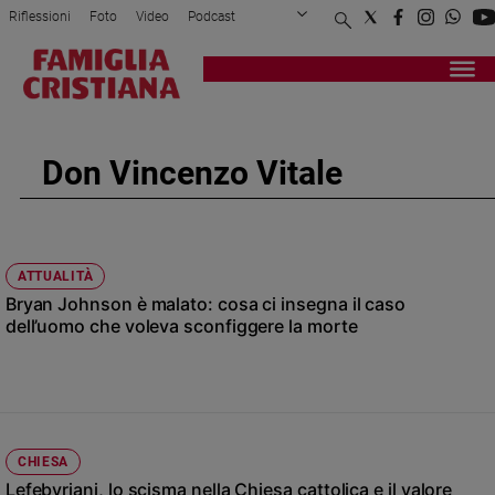
Riflessioni
Foto
Video
Podcast
Privacy Policy
Chi siamo
Contatti
Pubblicità
Attualità
Registrati
Redazione
Italia
Cronaca
Don Vincenzo Vitale
Politica
Mondo
Economia
Legalità
ATTUALITÀ
e
Bryan Johnson è malato: cosa ci insegna il caso
giustizia
dell’uomo che voleva sconfiggere la morte
Sport
Interviste
Papa
Papa
CHIESA
Lefebvriani, lo scisma nella Chiesa cattolica e il valore