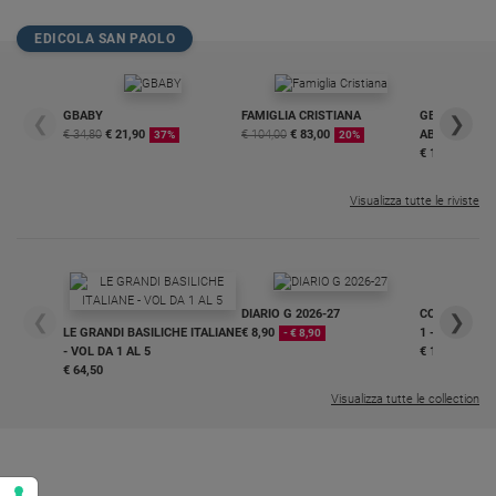
Policy
EDICOLA SAN PAOLO
Chi
GBABY
FAMIGLIA CRISTIANA
GBABY DIGITA
siamo
❮
❯
€ 34,80
€ 21,90
€ 104,00
€ 83,00
ABBONAMEN
37%
20%
€ 16,99
Contatti
Visualizza tutte le riviste
Pubblicità
Registrati
DIARIO G 2026-27
COLLANA ARS
❮
❯
LE GRANDI BASILICHE ITALIANE
€ 8,90
1 - 2
- € 8,90
Redazione
- VOL DA 1 AL 5
€ 18,50
€ 64,50
Visualizza tutte le collection
Social