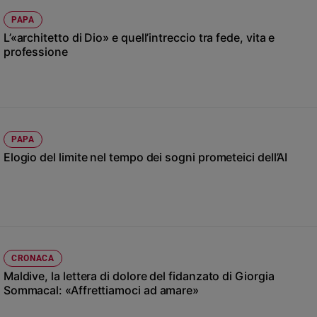
Ambiente
PAPA
e
L’«architetto di Dio» e quell’intreccio tra fede, vita e
Creato
professione
Volontariato
Diritti
Aziende
di
valore
PAPA
Caso
Elogio del limite nel tempo dei sogni prometeici dell’AI
della
settimana
Migranti
Diversità
e
inclusione
Costume
CRONACA
Maldive, la lettera di dolore del fidanzato di Giorgia
Cultura
Sommacal: «Affrettiamoci ad amare»
e
spettacoli