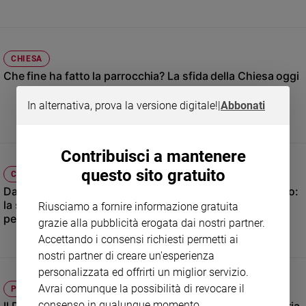
Sanremo
2026
Cinema,
CHIESA
Tv
Che fine ha fatto la parrocchia? La sfida della Chiesa oggi
e
streaming
In alternativa, prova la versione digitale!
|
Abbonati
Libri
Musica
Arte
Contribuisci a mantenere
questo sito gratuito
CRONACA
Famiglia
ed
Davide Simone Cavallo, aggredito e accoltellato a Milano:
educazione
la sua lettera agli aggressori è un inno alla vita e al
Riusciamo a fornire informazione gratuita
perdono
grazie alla pubblicità erogata dai nostri partner.
Genitori
e
Accettando i consensi richiesti permetti ai
figli
nostri partner di creare un'esperienza
Nonni
personalizzata ed offrirti un miglior servizio.
Coppia
Avrai comunque la possibilità di revocare il
PAPA
consenso in qualunque momento.
Scuola