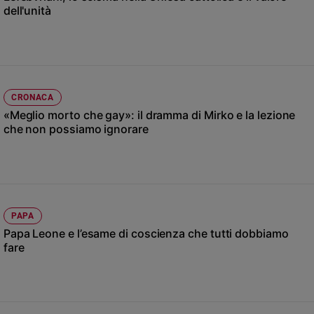
Chiesa
dell'unità
Chiesa
Fede
e
spiritualità
CRONACA
Santi
«Meglio morto che gay»: il dramma di Mirko e la lezione
Devozione
che non possiamo ignorare
e
fede
Parola
del
giorno
Santo
PAPA
del
Papa Leone e l’esame di coscienza che tutti dobbiamo
giorno
fare
Società
e
valori